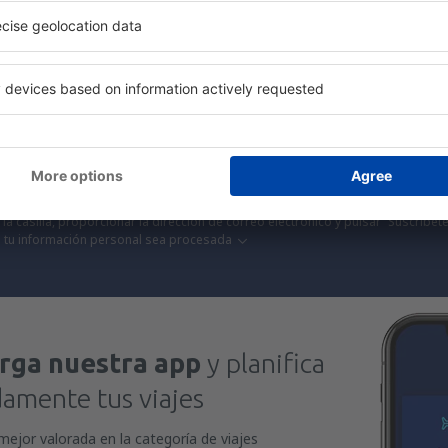
antes que nadie.
¡Solo enviamos lo mejor, viajeros del mundo!
S
 a precios fantásticos en nuestra newsletter.
Acepto recibir información 
 (en forma de boletín de noticias) a la dirección de correo electrónico que yo 
la casilla, proporcionar la dirección de correo electrónico y pulsar “Suscríbete
 tu información personal sea procesada
rga nuestra app
y planifica
mente tus viajes
mejor valorada en la categoría de viajes