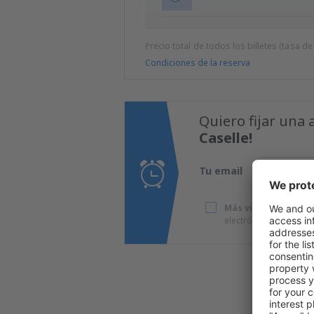
Precio total de todos los billetes (tasa de
Condiciones de la reserva
Quiero fijar una 
Caselle!
Tu email
Más viajes a precio
electrónico que he p