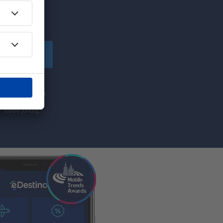
uscríbete
comercial de
he proporcionado.
” (todo junto),