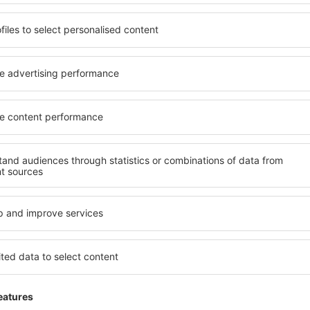
Ahorra tiempo y dinero.
¡Reserva Vuelo+Hotel en 
Compruébalo
uscritos a la newsletter viaj
por menos
tos, escapadas, vacaciones - consigue ofertas de 