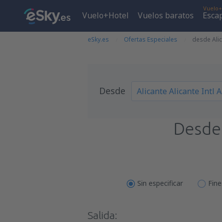
Vuelo+
Vuelo+Hotel
Vuelos baratos
Esca
eSky.es
Ofertas Especiales
desde Alic
Desde
Desd
Sin especificar
Fin
Salida: