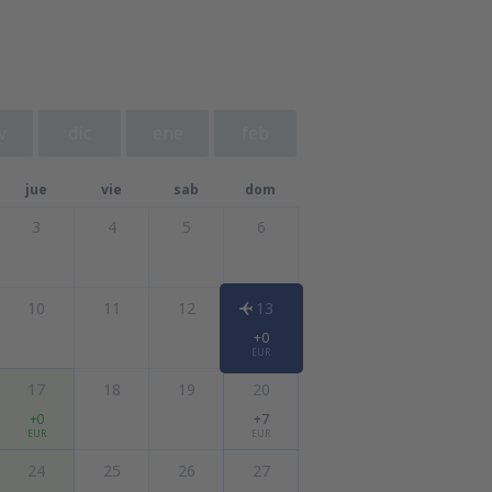
v
dic
ene
feb
jue
vie
sab
dom
3
4
5
6
10
11
12
13
+0
EUR
17
18
19
20
+0
+7
EUR
EUR
24
25
26
27