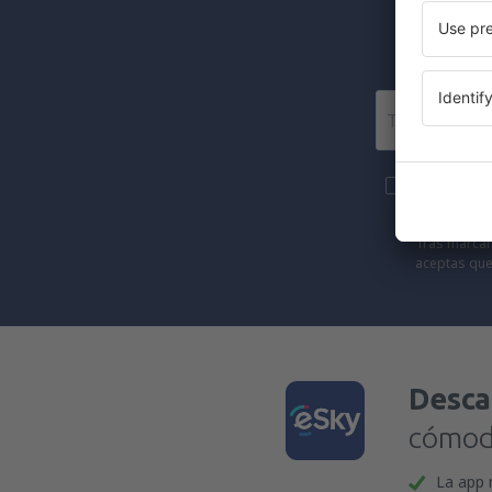
Más viajes
eSky.pl S.A.
Tras marcar 
aceptas que
Desca
cómoda
La app 