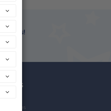
eSky.es!
an más
viaje únicas