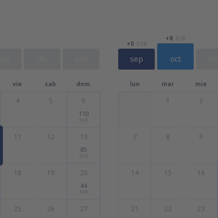
+8
EUR
+0
EUR
nov
dic
ene
sep
oct
no
vie
sab
dom
lun
mar
mie
4
5
6
1
2
110
EUR
11
12
13
7
8
9
85
EUR
18
19
20
14
15
16
44
EUR
25
26
27
21
22
23