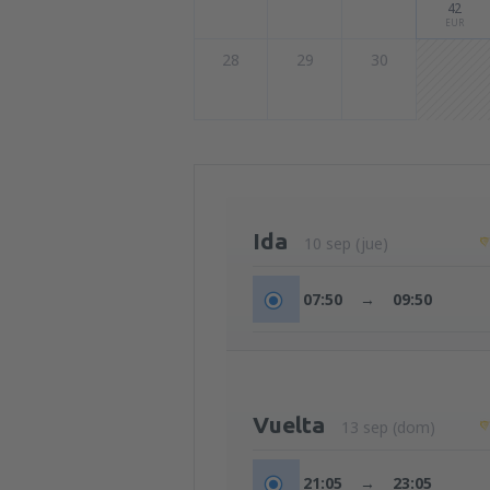
42
EUR
28
29
30
Ida
10 sep (jue)
07:50
→
09:50
Vuelta
13 sep (dom)
21:05
→
23:05