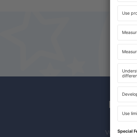
Los s
Vuelos bara