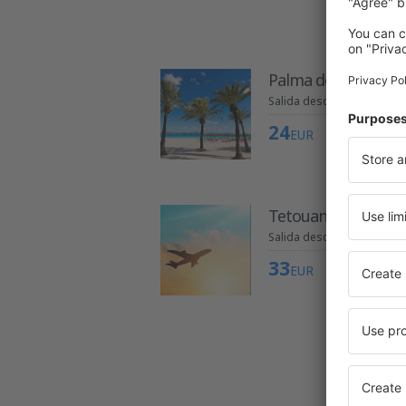
Palma de Mallorca
Salida desde Alicante
24
EUR
Tetouan
Salida desde Alicante
33
EUR