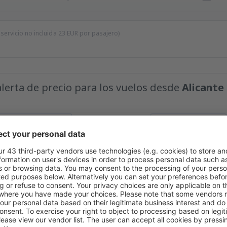
 servicio no incluida
23
EUR
por pasajero)
alerta de precio para los vuelos desde
Alicante 
Precio máximo
EUR
s fantásticos en nuestra newsletter.
Acepto recibir información comercial d
roporcionado.
Encontramos más ofertas especiale