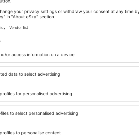
Turín
Salida desde Barcelona
34
EUR
Fez
Salida desde Alicante
34
EUR
Ver más ofertas