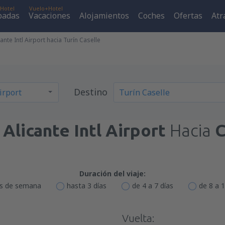
Hotel
Vuelo+Hotel
padas
Vacaciones
Alojamientos
Coches
Ofertas
Atr
ante Intl Airport hacia Turín Caselle
Destino
e
Alicante Intl Airport
Hacia
C
Duración del viaje:
es de semana
hasta 3 días
de 4 a 7 días
de 8 a 1
Vuelta: