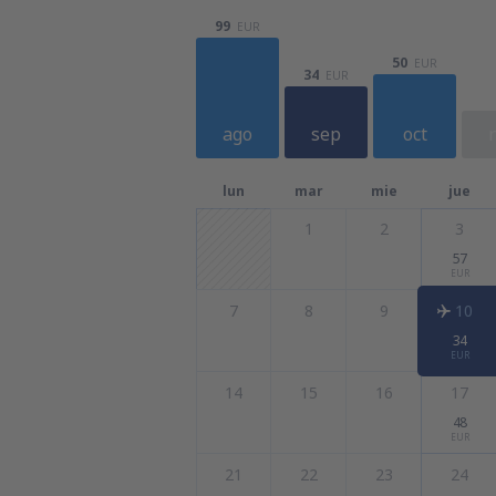
99
EUR
50
EUR
34
EUR
ago
sep
oct
lun
mar
mie
jue
1
2
3
57
EUR
7
8
9
10
34
EUR
14
15
16
17
48
EUR
21
22
23
24