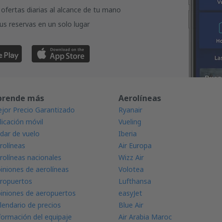
ofertas diarias al alcance de tu mano
us reservas en un solo lugar
prende más
Aerolíneas
jor Precio Garantizado
Ryanair
licación móvil
Vueling
dar de vuelo
Iberia
rolíneas
Air Europa
rolíneas nacionales
Wizz Air
iniones de aerolíneas
Volotea
ropuertos
Lufthansa
iniones de aeropuertos
easyJet
lendario de precios
Blue Air
formación del equipaje
Air Arabia Maroc