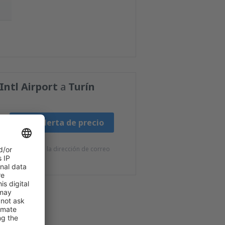
Intl Airport
a
Turín
Fijar alerta de precio
e eSky.pl S.A. a la dirección de correo
s