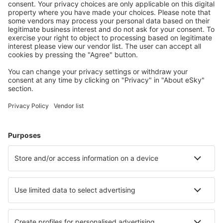
Planifica tu viaje
Vuelos baratos
Escapadas
Vacaciones
Alojamientos
Vuelo+Hotel
Hoteles
Traslados
Atracciones
Eventos deportivos