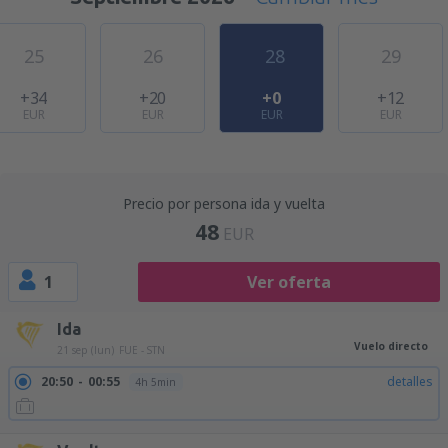
25
26
28
29
+34
+20
+0
+12
EUR
EUR
EUR
EUR
Precio por persona ida y vuelta
48
EUR
1
Ver oferta
Ida
Vuelo directo
21 sep (lun)
FUE - STN
20:50
00:55
detalles
4h 5min