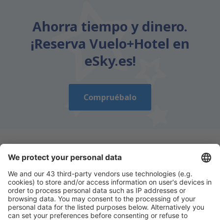
Ahorra tiempo y dinero.
¡Reserva Vuelo+Hotel en
eSky.es!
Compruébalo
Descarga nuestra app
y planifica
cómodamente tus viajes