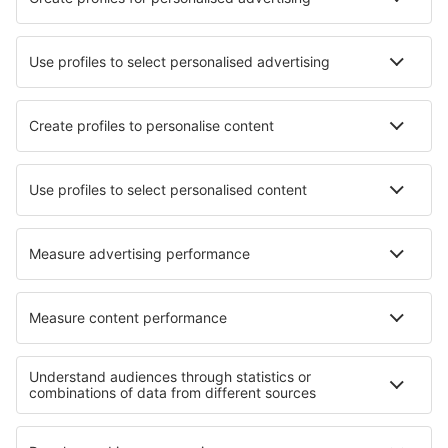
Aprende más
Mejor Precio Garantizado
Aplicación móvil
Aerolíneas
Ryanair
Vueling
Iberia
Air Europa
Wizz Air
Sobre eSky
Términos y condiciones
Mis reservas
Política de privacidad
Asistencia y contacto