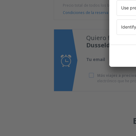
Precio total de todos los billetes (tasa de
Condiciones de la reserva
Quiero fijar una 
Dusseldorf-Wee
Tu email
Más viajes a precio
electrónico que he p