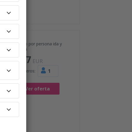
Precio por persona ida y
vuelta
127
EUR
1
Pasajeros:
Ver oferta