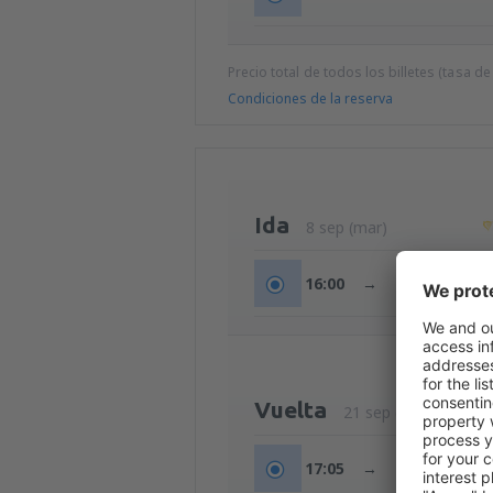
Precio total de todos los billetes (tasa de
Condiciones de la reserva
Ida
8 sep (mar)
16:00
→
18:30
Vuelta
21 sep (lun)
17:05
→
19:25