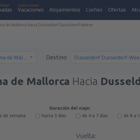
Hotel
Vuelo+Hotel
padas
Vacaciones
Alojamientos
Coches
Ofertas
Atr
ma de Mallorca hacia Düsseldorf Dusseldorf-Weeze
Destino
a de Mallorca
Hacia
Dussel
Duración del viaje:
es de semana
hasta 3 días
de 4 a 7 días
de 8 a 1
Vuelta: