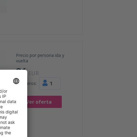
Precio por persona ida y
vuelta
81
EUR
1
Pasajeros:
Ver oferta