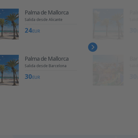
Palma de Mallorca
Pal
Salida desde Alicante
Sali
24
30
EUR
Palma de Mallorca
Bar
Salida desde Barcelona
Sali
30
30
EUR