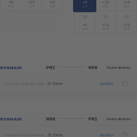
90
127
161
+0
+24
+16
EUR
EUR
EUR
EUR
EUR
EUR
28
29
30
+6
+14
+16
EUR
EUR
EUR
PMI
NRN
Vuelo directo
Duración total del viaje:
2h 30min
detalles
NRN
PMI
Vuelo directo
Duración total del viaje:
2h 20min
detalles