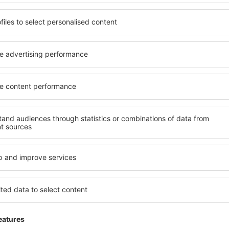
 servicio no incluida
33
EUR
por pasajero)
PMI
NRN
Vuelo directo
Duración total del viaje:
2h 30min
detalles
NRN
PMI
Vuelo directo
Duración total del viaje:
2h 20min
detalles