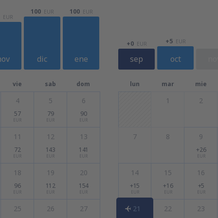
100
100
EUR
EUR
EUR
+5
EUR
+0
EUR
nov
dic
ene
sep
oct
no
vie
sab
dom
lun
mar
mie
4
5
6
1
2
57
79
90
EUR
EUR
EUR
11
12
13
7
8
9
72
143
141
+26
EUR
EUR
EUR
EUR
18
19
20
14
15
16
96
112
154
+15
+16
+5
EUR
EUR
EUR
EUR
EUR
EUR
25
26
27
21
22
23