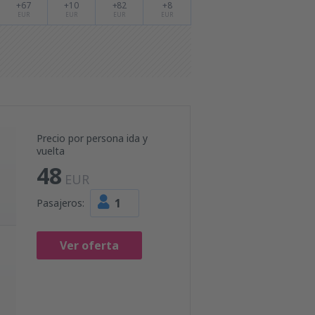
+67
+10
+82
+8
EUR
EUR
EUR
EUR
Precio por persona ida y
vuelta
48
EUR
1
Pasajeros:
Ver oferta