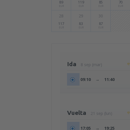
89
119
85
70
EUR
EUR
EUR
EUR
28
29
30
117
83
87
EUR
EUR
EUR
Ida
8 sep (mar)
09:10
→
11:40
Vuelta
21 sep (lun)
17:05
→
19:25