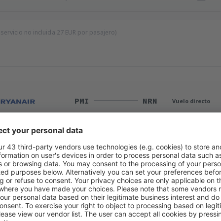
 servicio no incluida
27
EUR
por pasajero)
PMI
NRN
Vuelo directo
Duración total del viaje:
2h 30min
detalles
NRN
PMI
Vuelo directo
Duración total del viaje:
2h 20min
detalles