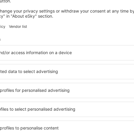
 servicio no incluida
31
EUR
por pasajero)
PMI
NRN
Vuelo directo
Duración total del viaje:
2h 30min
detalles
NRN
PMI
Vuelo directo
Duración total del viaje:
2h 20min
detalles