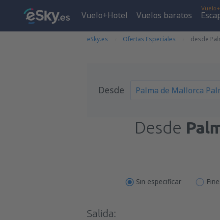
Vuelo+
Vuelo+Hotel
Vuelos baratos
Esca
eSky.es
Ofertas Especiales
desde Pal
Desde
Desde
Palm
Sin especificar
Fin
Salida: