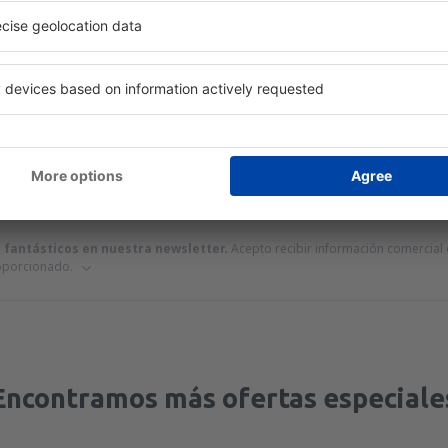
 servicio no incluida
37
EUR
por pasajero)
alerta de precio para los vuelos desde
Palma de
ze!
Precio máximo
EUR
s fantásticos en nuestra newsletter.
Acepto recibir información comercial d
roporcionado.
Encontramos más ofertas especiale