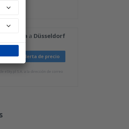
 Mallorca
a
Düsseldorf
Fijar alerta de precio
e eSky.pl S.A. a la dirección de correo
s