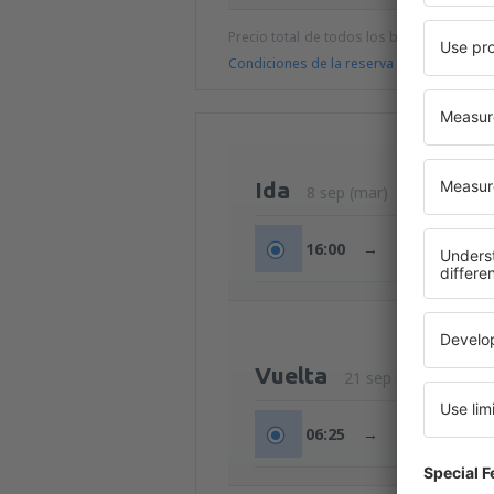
Precio total de todos los billetes (tasa de
Condiciones de la reserva
Ida
8 sep (mar)
16:00
→
18:30
Vuelta
21 sep (lun)
06:25
→
08:45