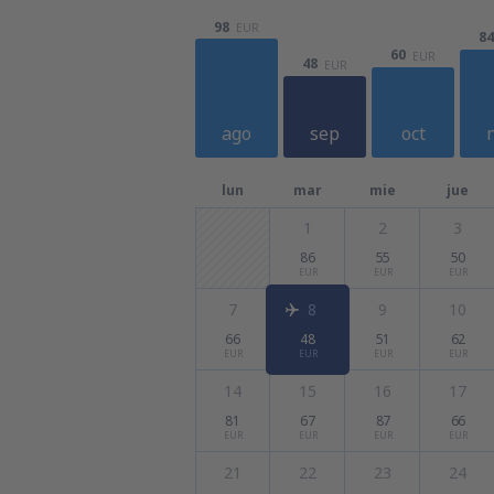
98
EUR
84
60
EUR
48
EUR
ago
sep
oct
lun
mar
mie
jue
1
2
3
86
55
50
EUR
EUR
EUR
7
8
9
10
66
48
51
62
EUR
EUR
EUR
EUR
14
15
16
17
81
67
87
66
EUR
EUR
EUR
EUR
21
22
23
24