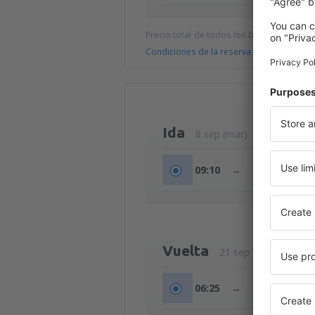
Precio total de todos los billetes (tasa de
Condiciones de la reserva
Ida
8 sep (mar)
09:10
→
11:40
Vuelta
21 sep (lun)
06:25
→
08:45