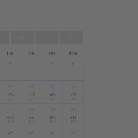
v
dic
ene
feb
jue
vie
sab
dom
3
4
5
6
10
11
12
13
+64
+17
+81
+26
EUR
EUR
EUR
EUR
17
18
19
20
+70
+8
+81
+13
EUR
EUR
EUR
EUR
24
25
26
27