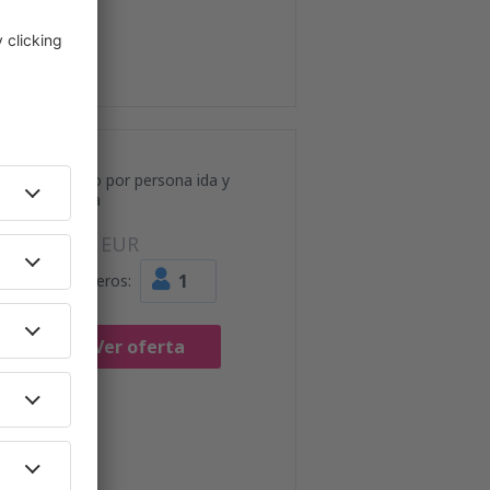
Precio por persona ida y
vuelta
94
EUR
1
Pasajeros:
Ver oferta