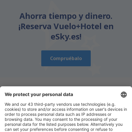
Ahorra tiempo y dinero.
¡Reserva Vuelo+Hotel en
eSky.es!
Compruébalo
Descarga nuestra app
y planifica
cómodamente tus viajes