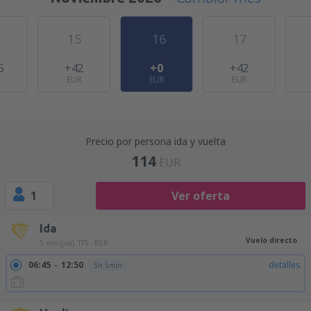
15
16
17
5
+42
+0
+42
EUR
EUR
EUR
Precio por persona ida y vuelta
114
EUR
1
Ver oferta
Ida
Vuelo directo
5 nov (jue)
TFS - BER
06:45
12:50
detalles
5h 5min