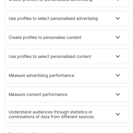
Aprende más
Mejor Precio Garantizado
Aplicación móvil
Aerolíneas
Ryanair
Vueling
Iberia
Air Europa
Wizz Air
Sobre eSky
Términos y condiciones
Mis reservas
Política de privacidad
Asistencia y contacto