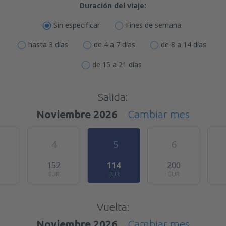
Duración del viaje:
Sin especificar
Fines de semana
hasta 3 días
de 4 a 7 días
de 8 a 14 días
de 15 a 21 días
Salida:
Noviembre 2026
Cambiar mes
4
5
6
6
152
114
200
EUR
EUR
EUR
Vuelta:
Noviembre 2026
Cambiar mes