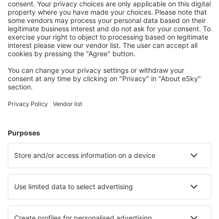
Planifica tu viaje
Vuelos baratos
Escapadas
Vacaciones
Alojamientos
Vuelo+Hotel
Hoteles
Traslados
Atracciones
Eventos deportivos