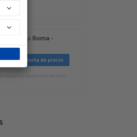
-Manises
a
Roma -
Fijar alerta de precio
e eSky.pl S.A. a la dirección de correo
s