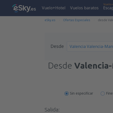
Vuelo+
Vuelo+Hotel
Vuelos baratos
Esca
eSky.es
Ofertas Especiales
desde Val
Desde
Desde
Valencia
Sin especificar
Fin
Salida: