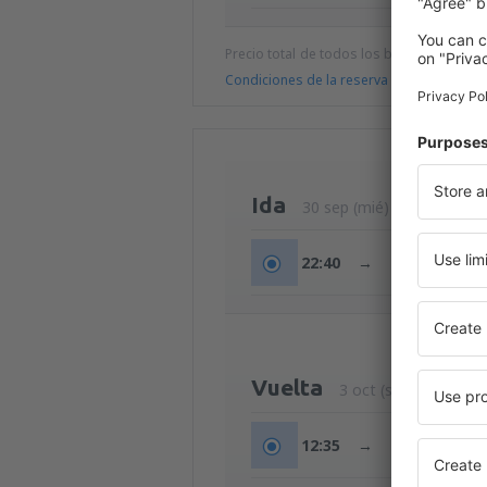
Precio total de todos los billetes (tasa de
Condiciones de la reserva
Ida
30 sep (mié)
22:40
→
00:45
+1d
Vuelta
3 oct (sáb)
12:35
→
14:45