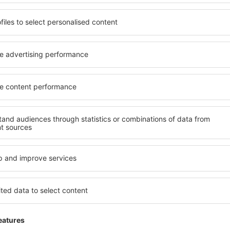
 servicio no incluida
37
EUR
por pasajero)
VLC
FCO
Vuelo directo
Duración total del viaje:
2h 5min
detalles
FCO
VLC
Vuelo directo
Duración total del viaje:
2h 10min
detalles