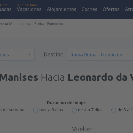
Hotel
Vuelo+Hotel
padas
Vacaciones
Alojamientos
Coches
Ofertas
Atr
encia-Manises hacia Roma - Fiumicino
Destino
-Manises
Hacia
Leonardo da V
Duración del viaje:
es de semana
hasta 3 días
de 4 a 7 días
de 8 a 1
Vuelta: