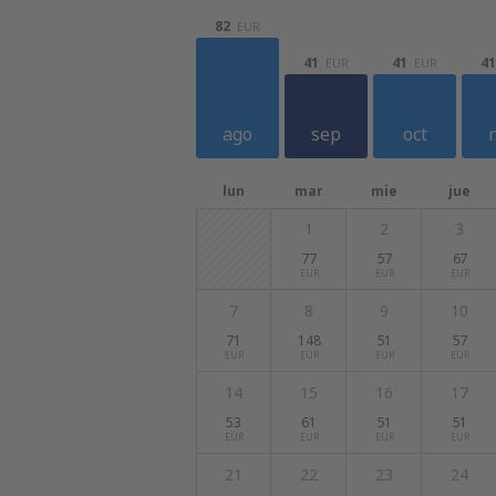
82
EUR
41
41
41
EUR
EUR
ago
sep
oct
lun
mar
mie
jue
1
2
3
77
57
67
EUR
EUR
EUR
7
8
9
10
71
148
51
57
EUR
EUR
EUR
EUR
14
15
16
17
53
61
51
51
EUR
EUR
EUR
EUR
21
22
23
24