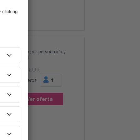
Precio por persona ida y
vuelta
71
EUR
1
Pasajeros:
Ver oferta