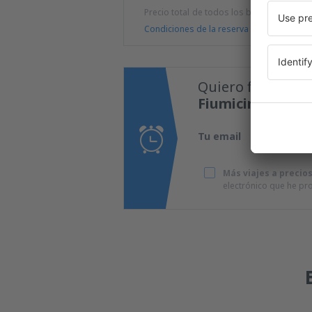
Precio total de todos los billetes (tasa de
Condiciones de la reserva
Quiero fijar una 
Fiumicino!
Tu email
Más viajes a precio
electrónico que he p