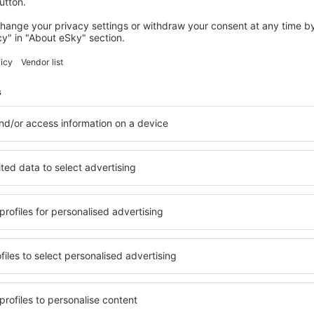
 servicio no incluida
34
EUR
por pasajero)
VLC
FCO
Vuelo directo
Duración total del viaje:
2h 5min
detalles
FCO
VLC
Vuelo directo
Duración total del viaje:
2h 10min
detalles