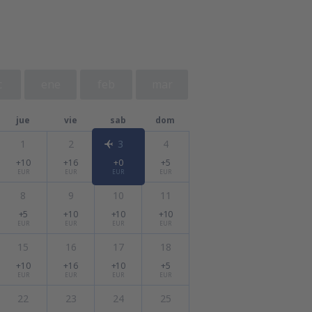
c
ene
feb
mar
jue
vie
sab
dom
1
2
3
4
+10
+16
+0
+5
EUR
EUR
EUR
EUR
8
9
10
11
+5
+10
+10
+10
EUR
EUR
EUR
EUR
15
16
17
18
+10
+16
+10
+5
EUR
EUR
EUR
EUR
22
23
24
25