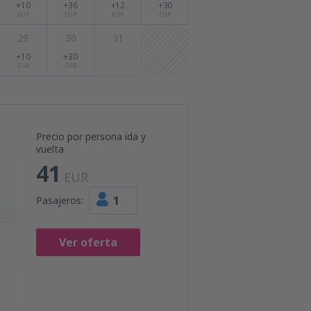
+10
+36
+12
+30
EUR
EUR
EUR
EUR
29
30
31
+10
+30
EUR
EUR
Precio por persona ida y
vuelta
41
EUR
1
Pasajeros:
Ver oferta