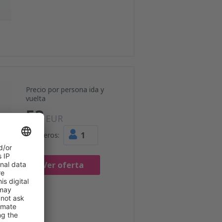
Precio por persona ida y
vuelta
53
EUR
1
Pasajeros:
Ver oferta