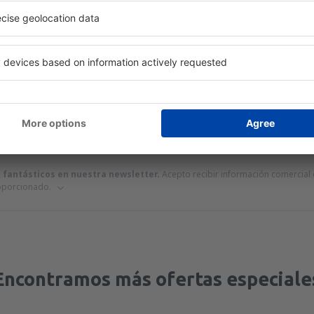
 servicio no incluida
39
EUR
por pasajero)
alerta de precio para los vuelos desde
Valencia
Precio máximo
EUR
s fantásticos en nuestra newsletter.
Acepto recibir información comercial d
roporcionado.
Encontramos más ofertas especiale