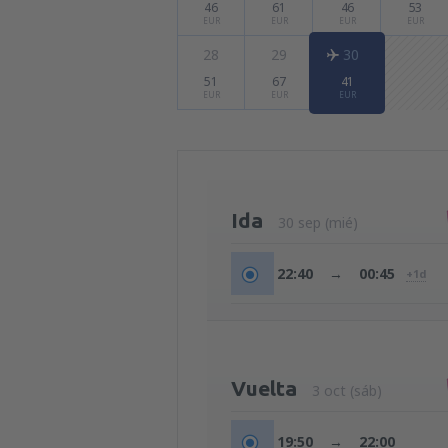
46
61
46
53
EUR
EUR
EUR
EUR
28
29
30
51
67
41
EUR
EUR
EUR
Ida
30 sep (mié)
22:40
→
00:45
+1d
Vuelta
3 oct (sáb)
19:50
→
22:00