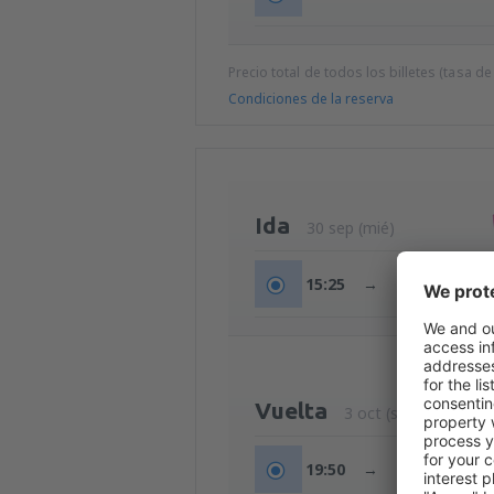
Precio total de todos los billetes (tasa de
Condiciones de la reserva
Ida
30 sep (mié)
15:25
→
17:30
Vuelta
3 oct (sáb)
19:50
→
22:00