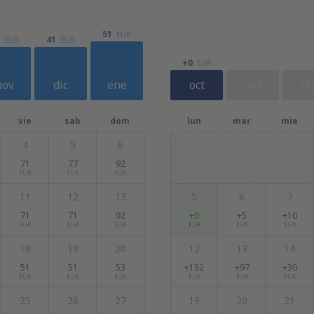
51
EUR
41
EUR
EUR
+0
EUR
nov
dic
ene
oct
nov
di
vie
sab
dom
lun
mar
mie
4
5
6
71
77
92
EUR
EUR
EUR
11
12
13
5
6
7
71
71
92
+0
+5
+10
EUR
EUR
EUR
EUR
EUR
EUR
18
19
20
12
13
14
51
51
53
+132
+97
+30
EUR
EUR
EUR
EUR
EUR
EUR
25
26
27
19
20
21