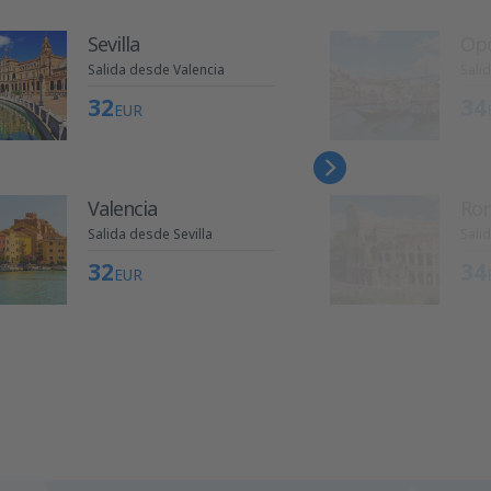
Sevilla
Op
Salida desde Valencia
Sali
32
34
EUR
Valencia
Ro
Salida desde Sevilla
Sali
32
34
EUR