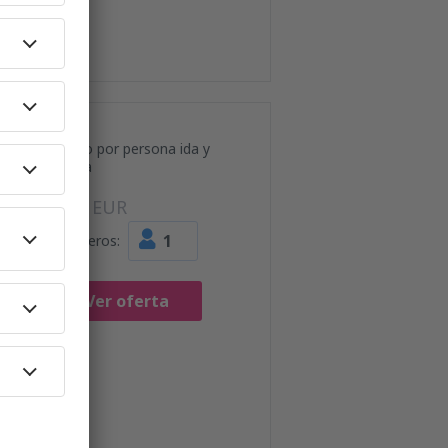
Precio por persona ida y
vuelta
84
EUR
1
Pasajeros:
Ver oferta