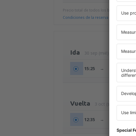
Precio total de todos los billetes (tasa de
Condiciones de la reserva
Ida
30 sep (mié)
15:25
→
17:30
Vuelta
3 oct (sáb)
12:35
→
14:45