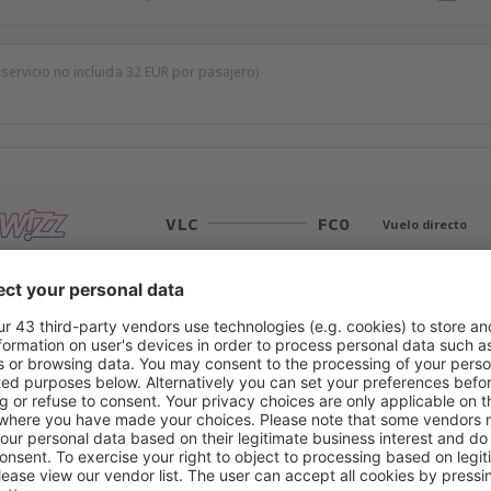
 servicio no incluida
32
EUR
por pasajero)
VLC
FCO
Vuelo directo
Duración total del viaje:
2h 5min
detalles
FCO
VLC
Vuelo directo
Duración total del viaje:
2h 10min
detalles