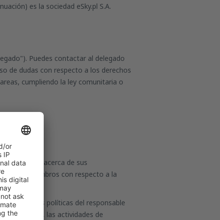
uación) es la sociedad eSky.pl S.A.
legado"). Puedes contactar al delegado
aso de dudas con respecto a los derechos
tareas, cumpliendo la ley comunitaria o
os personales acerca de sus
us países miembros con respecto a la
bros y de las políticas del responsable
onsabilidades, las actividades de