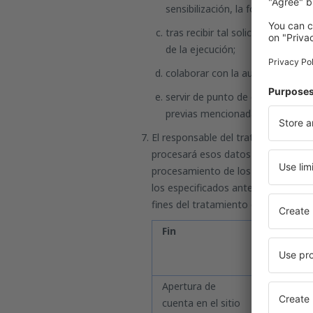
sensibilización, la formación de
tras recibir tal solicitud, facil
de la ejecución;
colaborar con la autoridad de co
servir de punto de contacto para
previas mencionadas en el art. 3
El responsable del tratamiento ase
procesará esos datos en un ámbito 
procesamiento de los mismos. En ca
los especificados anteriormente), r
fines del tratamiento de los datos.
Fin
Explicaci
Apertura de
Aquí se tr
cuenta en el sitio
para permi