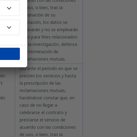
acuerdo con las condiciones
de uso, o bien, tras la
terminación de su
prestación, los datos se
archivarán y no se emplearán
salvo para fines relacionados
con la investigación, defensa
o determinación de
reclamaciones mutuas.
1
Durante el período en que se
ado
presten los servicios y hasta
rt.
la prescripción de las
reclamaciones mutuas,
ado
haciéndose constar que, en
caso de no llegar a
celebrarse el contrato y
prestarse el servicio de
acuerdo con las condiciones
de uso, o bien, tras la