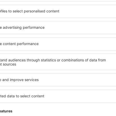
para verificar la exactitud de los datos o revisar las
(b) del
es realizadas, etc. La apertura de la cuenta se realiza por
RGPD
omatizados. En caso de problemas con la apertura de la
y art. 
edes contactar con el centro de atención telefónica.
apart
io tiene derecho a abrir una cuenta, sin ninguna
(a) del
 inicial.
RGPD
o una cuenta en el sitio web
www.esky.es
, puedes
Art. 6.
n servicio de acuerdo con las condiciones de uso, por
apart
eservar un billete u hotel. Los datos personales
(b) y a
 en el proceso de solicitud del servicio se procesarán
22.2
o, por ejemplo, su transmisión a compañías aéreas u
apart
edores de servicios) para finalizar el servicio en cuestión.
(a) del
RGPD
o se puede celebrar también a través del centro de