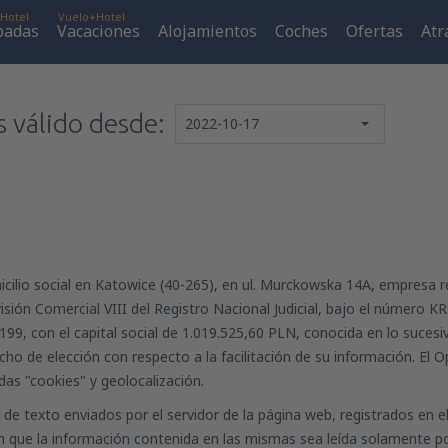
Hotel
Vuelo+Hotel
padas
Vacaciones
Alojamientos
Coches
Ofertas
Atr
s válido desde:
2022-10-17
icilio social en Katowice (40-265), en ul. Murckowska 14A, empresa re
ión Comercial VIII del Registro Nacional Judicial, bajo el número 
7-199, con el capital social de 1.019.525,60 PLN, conocida en lo suces
cho de elección con respecto a la facilitación de su información. El
adas "cookies" y geolocalización.
e texto enviados por el servidor de la página web, registrados en el
n que la información contenida en las mismas sea leída solamente por