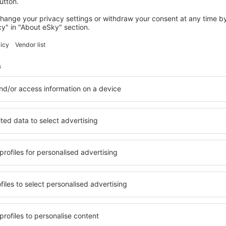
 personal involucrado en las operaciones del tratamiento y las auditor
itar recomendaciones a efectos de la evaluación de impacto para la pro
ntrol;
 la autoridad de control con respecto a cuestiones relacionadas con 
6 y, según sea aplicable, realizar consultas en cualquier otro asunto 
gura que procesará tus datos personales únicamente para fines conc
más amplio, contrario a los fines mencionados. El fin del tratamient
so de que el responsable del tratamiento quiera procesar tus datos 
ecibirás una comunicación aparte para informarte acerca de dicho nuev
ón
Base
jurídi
ata del procesamiento de datos en un ámbito necesario
Art. 6.
tirte abrir una cuenta en el sitio web
www.esky.es
y
apart