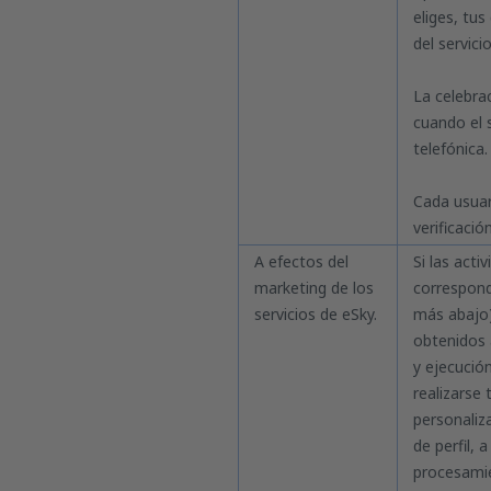
eliges, tu
del servici
La celebra
cuando el s
telefónica.
Cada usuari
verificación
A efectos del
Si las acti
marketing de los
correspond
servicios de eSky.
más abajo)
obtenidos 
y ejecución
realizarse 
personaliz
de perfil, 
procesamie