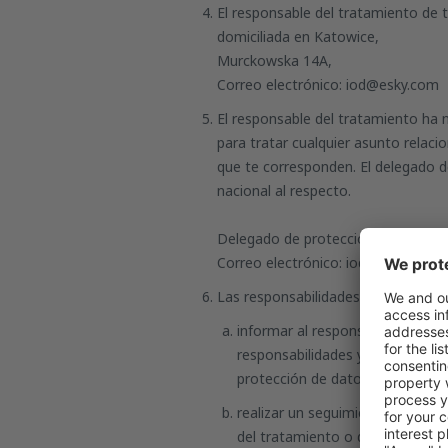
El responsable del tratamiento de t
domiciliada en Katowice,
Murckowska 14A,
Correo electrónico: iod@esky.com
El responsable del tratamiento ha 
para tratar cualquier asunto relac
que te corresponden. El delegado de
nacional al respecto.
Delegado de protección de datos: 
Correo electrónico: iod@esky.com
Las responsabilidades del delegado 
informar al responsable del tra
responsabilidades y deberes en 
protección de datos, así como p
realizar un seguimiento del cump
del tratamiento o del encargado 