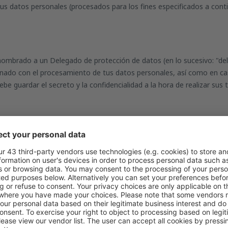
us datos personales (procesados para los fines especificados a contin
nombrado a un Delegado de protección de datos (en lo sucesivo: "de
ionado con el procesamiento de tus datos personales, así como en c
be guardar el secreto y la confidencialidad a la hora de realizar sus 
Grzegorz Gawin
son las siguientes:
tamiento y a los empleados involucrados en el procesamiento de dat
virtud del presente reglamento y otras disposiciones de la UE o de s
roporcionarles consejos al respecto;
limiento del RGPD, otras disposiciones de la UE o de sus países miem
del tratamiento de datos personales, incluida la distribución de resp