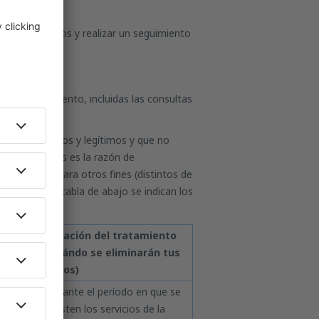
ías asociadas;
tección de datos y realizar un seguimiento
el procesamiento, incluidas las consultas
pertinente.
retos, expresos y legítimos y que no
o de los datos es la razón de
personales para otros fines (distintos de
o fin. En la tabla de abajo se indican los
Duración del tratamiento
ca
(cuándo se eliminarán tus
datos)
1
Durante el período en que se
ado
presten los servicios de la