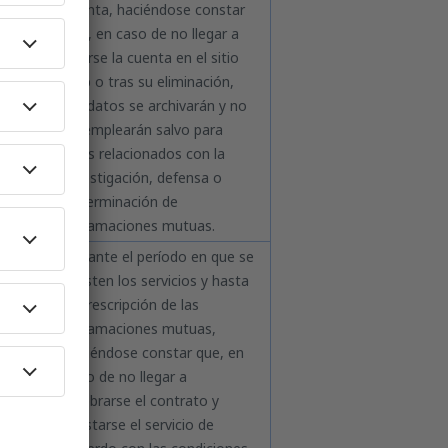
cuenta, haciéndose constar
que, en caso de no llegar a
22.2
abrirse la cuenta en el sitio
ado
web o tras su eliminación,
los datos se archivarán y no
se emplearán salvo para
fines relacionados con la
investigación, defensa o
determinación de
reclamaciones mutuas.
1
Durante el período en que se
ado
presten los servicios y hasta
rt.
la prescripción de las
reclamaciones mutuas,
ado
haciéndose constar que, en
caso de no llegar a
celebrarse el contrato y
prestarse el servicio de