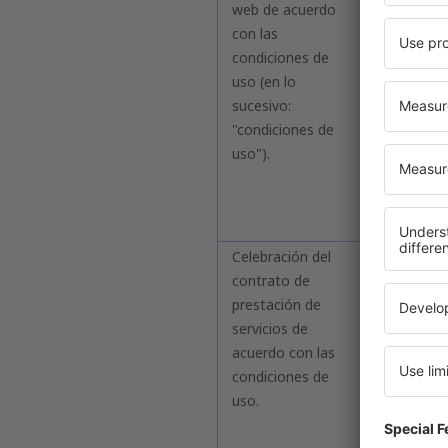
web de acuerdo
utilizarla 
con las
transaccion
condiciones de
medios aut
uso (en lo
cuenta, pu
sucesivo:
Cada usuar
"condiciones de
verificación
uso").
Celebración del
Tengas o n
contrato de
solicitar u
prestación de
ejemplo, r
servicios de
recopilados
acuerdo con las
(incluyend
condiciones de
otros prove
uso.
El contrat