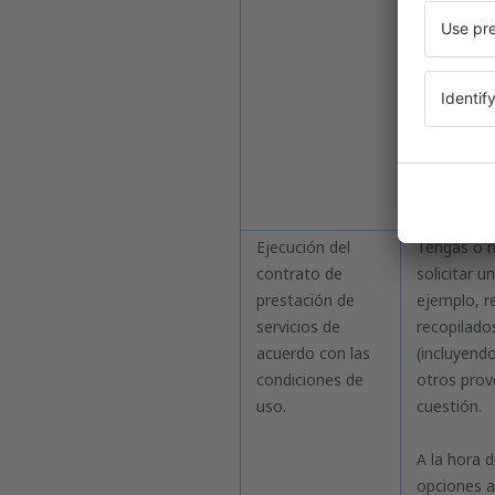
atención t
La celebra
Cada usuar
verificación
Ejecución del
Tengas o n
contrato de
solicitar u
prestación de
ejemplo, r
servicios de
recopilados
acuerdo con las
(incluyend
condiciones de
otros prov
uso.
cuestión.
A la hora d
opciones a