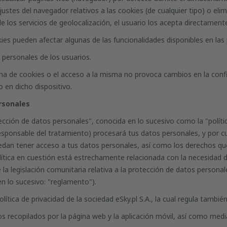
ustes del navegador relativos a las cookies (de cualquier tipo) o elim
 los servicios de geolocalización, el usuario los acepta directamente
kies pueden afectar algunas de las funcionalidades disponibles en las 
personales de los usuarios.
 de cookies o el acceso a la misma no provoca cambios en la configur
 en dicho dispositivo.
rsonales
tección de datos personales", conocida en lo sucesivo como la "políti
: responsable del tratamiento) procesará tus datos personales, y por c
edan tener acceso a tus datos personales, así como los derechos qu
ítica en cuestión está estrechamente relacionada con la necesidad 
la legislación comunitaria relativa a la protección de datos personal
 lo sucesivo: "reglamento").
lítica de privacidad de la sociedad eSky.pl S.A., la cual regula tambié
tos recopilados por la página web y la aplicación móvil, así como medi