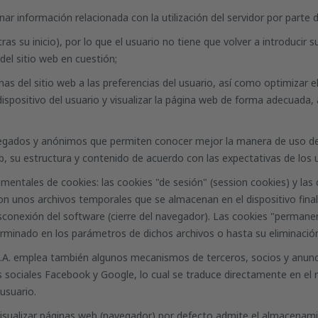
nar información relacionada con la utilización del servidor por parte 
tras su inicio), por lo que el usuario no tiene que volver a introduci
del sitio web en cuestión;
nas del sitio web a las preferencias del usuario, así como optimizar e
ispositivo del usuario y visualizar la página web de forma adecuada, 
regados y anónimos que permiten conocer mejor la manera de uso del s
b, su estructura y contenido de acuerdo con las expectativas de los 
mentales de cookies: las cookies "de sesión" (
session cookies
) y la
on unos archivos temporales que se almacenan en el dispositivo final d
conexión del software (cierre del navegador). Las cookies "permanent
rminado en los parámetros de dichos archivos o hasta su eliminación
l S.A. emplea también algunos mecanismos de terceros, socios y anunc
es sociales Facebook y Google, lo cual se traduce directamente en el 
 usuario.
isualizar páginas web (navegador) por defecto admite el almacenamien