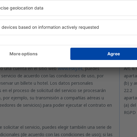
elefónica del responsable del tratamiento.
ción del contrato se realiza de forma automatizada.
io tiene derecho a celebrar el contrato, sin ninguna
 inicial.
o una cuenta en el sitio web
www.esky.es
, puedes
Art. 6.
n servicio de acuerdo con las condiciones de uso, por
apart
eservar un billete u hotel. Los datos personales
(b) y a
 en el proceso de solicitud del servicio se procesarán
22.2
o, por ejemplo, su transmisión a compañías aéreas u
apart
eedores de servicios) para poder ejecutar el contrato en
(a) del
RGPD
e solicitar el servicio, puedes elegir también una serie de
dicionales (de acuerdo con las condiciones de uso); si las