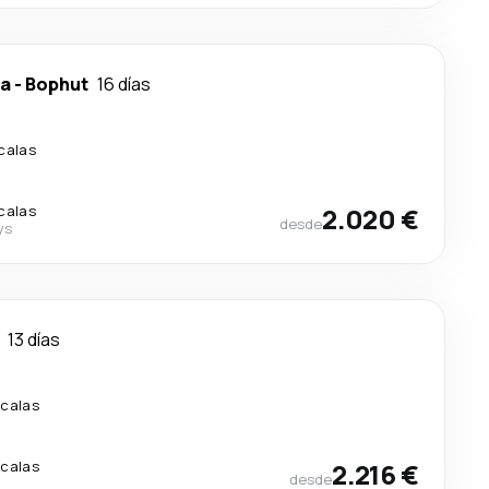
ca
-
Bophut
16 días
calas
calas
2.020 €
desde
ys
13 días
scalas
scalas
2.216 €
desde