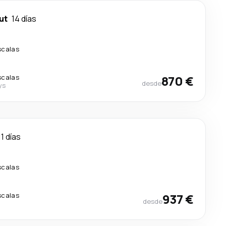
ut
14 días
scalas
scalas
870 €
desde
ys
11 días
scalas
scalas
937 €
desde