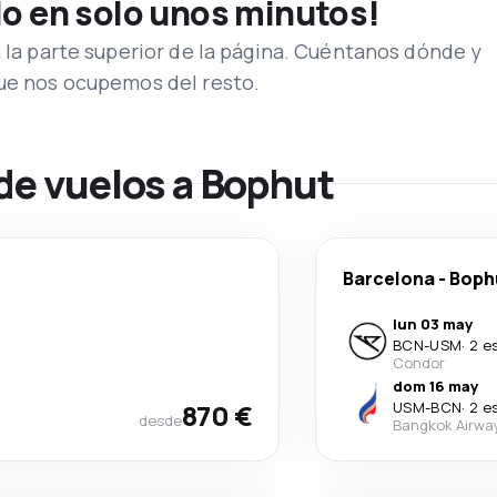
lo en solo unos minutos!
n la parte superior de la página. Cuéntanos dónde y
que nos ocupemos del resto.
de vuelos a Bophut
Barcelona
-
Boph
lun 03 may
BCN
-
USM
·
2 e
Condor
dom 16 may
870 €
USM
-
BCN
·
2 e
desde
Bangkok Airwa