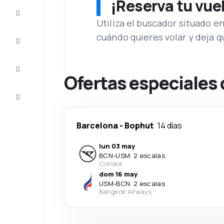
¡Reserva tu vue
Ofertas
Utiliza el buscador situado e
cuándo quieres volar y deja 
Completa
el viaje
Inspiración
y consejos
Ofertas especiales 
Atención
al cliente
Barcelona
-
Bophut
14 días
lun 03 may
BCN
-
USM
·
2 escalas
Condor
dom 16 may
USM
-
BCN
·
2 escalas
Bangkok Airways