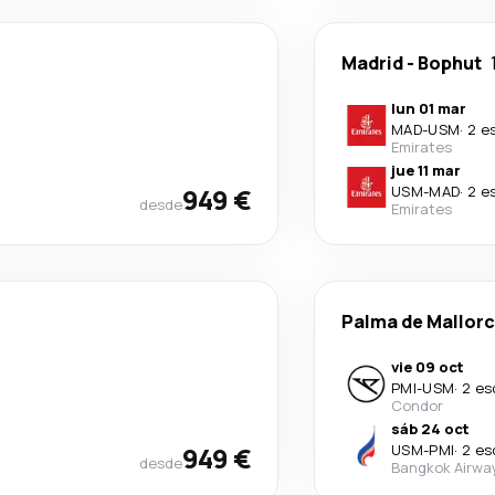
Madrid
-
Bophut
lun 01 mar
MAD
-
USM
·
2 e
Emirates
jue 11 mar
949 €
USM
-
MAD
·
2 e
desde
Emirates
Palma de Mallor
vie 09 oct
PMI
-
USM
·
2 es
Condor
sáb 24 oct
949 €
USM
-
PMI
·
2 es
desde
Bangkok Airwa