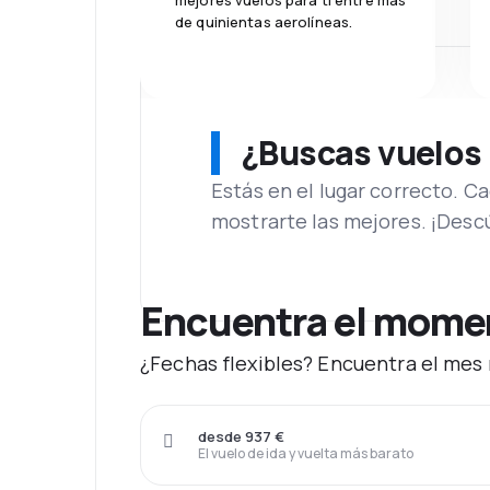
mejores vuelos para ti entre más
de quinientas aerolíneas.
¿Buscas vuelos
Estás en el lugar correcto. 
mostrarte las mejores. ¡Desc
Encuentra el momen
¿Fechas flexibles? Encuentra el mes 
desde 937 €
El vuelo de ida y vuelta más barato