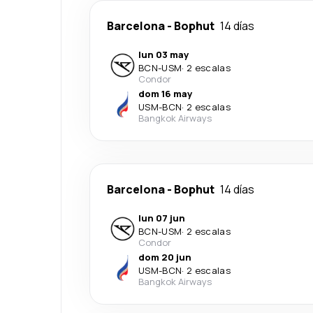
Barcelona
-
Bophut
14 días
lun 03 may
BCN
-
USM
·
2 escalas
Condor
dom 16 may
USM
-
BCN
·
2 escalas
Bangkok Airways
Barcelona
-
Bophut
14 días
lun 07 jun
BCN
-
USM
·
2 escalas
Condor
dom 20 jun
USM
-
BCN
·
2 escalas
Bangkok Airways