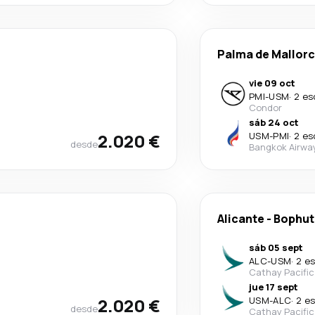
Palma de Mallor
vie 09 oct
PMI
-
USM
·
2 es
Condor
sáb 24 oct
2.020 €
USM
-
PMI
·
2 es
desde
Bangkok Airwa
Alicante
-
Bophut
sáb 05 sept
ALC
-
USM
·
2 e
Cathay Pacific
jue 17 sept
2.020 €
USM
-
ALC
·
2 e
desde
Cathay Pacific