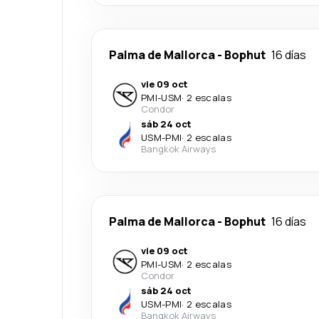
Palma de Mallorca
-
Bophut
16 días
vie 09 oct
PMI
-
USM
·
2 escalas
Condor
sáb 24 oct
USM
-
PMI
·
2 escalas
Bangkok Airways
Palma de Mallorca
-
Bophut
16 días
vie 09 oct
PMI
-
USM
·
2 escalas
Condor
sáb 24 oct
USM
-
PMI
·
2 escalas
Bangkok Airways