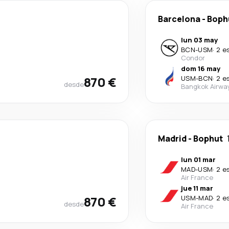
Barcelona
-
Boph
lun 03 may
BCN
-
USM
·
2 e
Condor
dom 16 may
870 €
USM
-
BCN
·
2 e
desde
Bangkok Airwa
Madrid
-
Bophut
lun 01 mar
MAD
-
USM
·
2 e
Air France
jue 11 mar
870 €
USM
-
MAD
·
2 e
desde
Air France