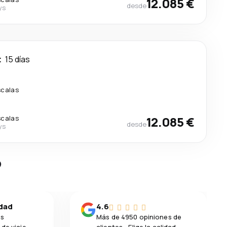
12.085 €
desde
ys
t
15 días
scalas
scalas
12.085 €
desde
ys
?
idad
4.6
os
Más de 4950 opiniones de