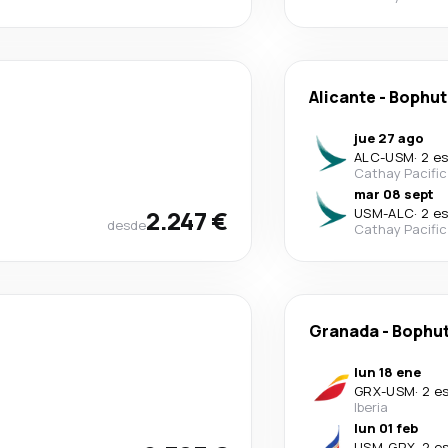
Alicante
-
Bophut
jue 27 ago
ALC
-
USM
·
2 e
Cathay Pacific
mar 08 sept
2.247 €
USM
-
ALC
·
2 e
desde
Cathay Pacific
Granada
-
Bophu
lun 18 ene
GRX
-
USM
·
2 e
Iberia
lun 01 feb
USM
-
GRX
·
2 e