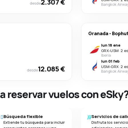
2.307 €
desde
Bangkok Airwa
Granada
-
Bophu
lun 18 ene
GRX
-
USM
·
2 e
Iberia
lun 01 feb
12.085 €
USM
-
GRX
·
2 e
desde
Bangkok Airwa
na reservar vuelos con eSky
Búsqueda flexible
Servicios de cal
Extiende tu búsqueda para incluir
Disfruta los servici