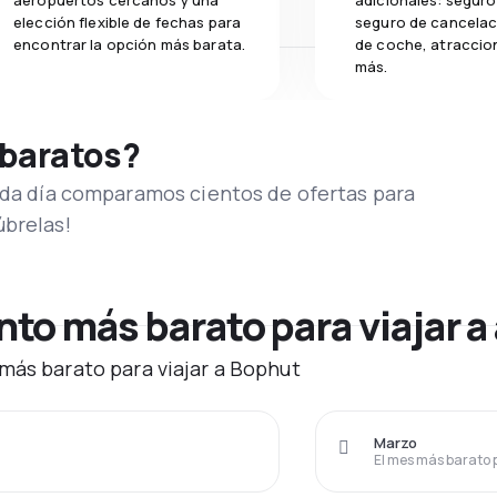
aeropuertos cercanos y una
adicionales: seguro 
elección flexible de fechas para
seguro de cancelaci
encontrar la opción más barata.
de coche, atraccion
más.
 baratos?
Cada día comparamos cientos de ofertas para
úbrelas!
to más barato para viajar a
más barato para viajar a Bophut
Marzo
El mes más barato 