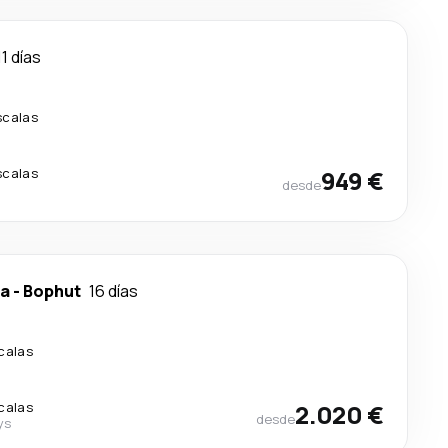
11 días
scalas
scalas
949 €
desde
ca
-
Bophut
16 días
calas
calas
2.020 €
desde
ys