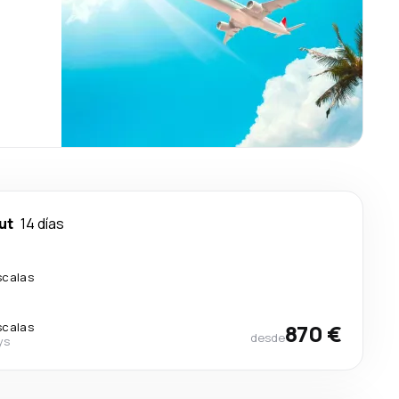
ut
14 días
scalas
scalas
870 €
desde
ys