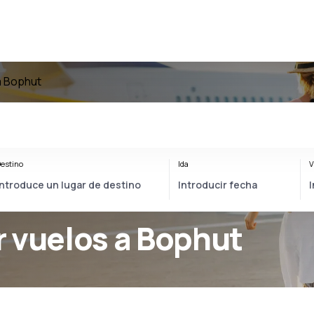
a Bophut
estino
Ida
V
r vuelos a Bophut