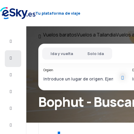
Tu plataforma de viaje
Vuelos baratos
Vuelos a Tailandia
Vuelos 
Vuelo+Hotel
Ida y vuelta
Solo ida
Vuelos
baratos
Orgien
D
Vacaciones
Último
minuto
Bophut - Busca
Escapadas
Alojamientos