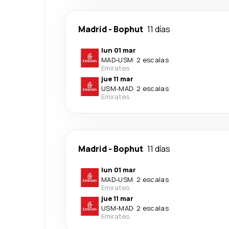
Madrid
-
Bophut
11 días
lun 01 mar
MAD
-
USM
·
2 escalas
Emirates
jue 11 mar
USM
-
MAD
·
2 escalas
Emirates
Madrid
-
Bophut
11 días
lun 01 mar
MAD
-
USM
·
2 escalas
Emirates
jue 11 mar
USM
-
MAD
·
2 escalas
Emirates