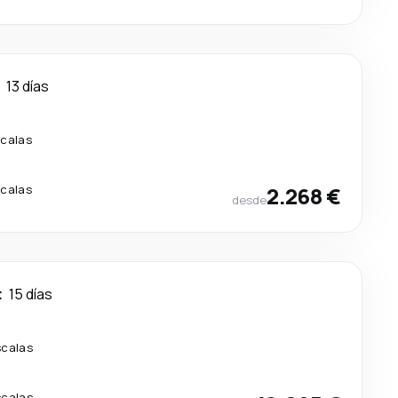
13 días
scalas
scalas
2.268 €
desde
t
15 días
scalas
scalas