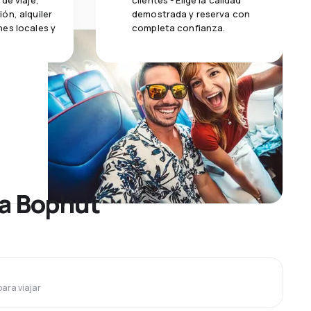
de viaje,
clientes - Elige la calidad
ón, alquiler
demostrada y reserva con
es locales y
completa confianza.
 a Bophut
para viajar