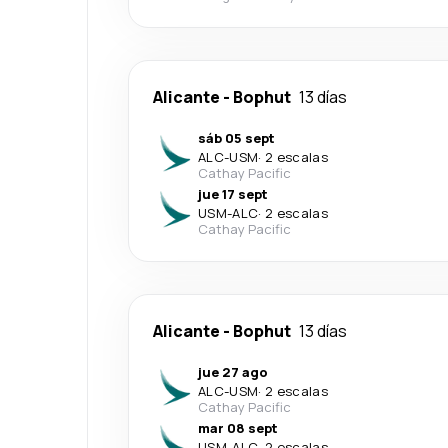
Alicante
-
Bophut
13 días
sáb 05 sept
ALC
-
USM
·
2 escalas
Cathay Pacific
jue 17 sept
USM
-
ALC
·
2 escalas
Cathay Pacific
Alicante
-
Bophut
13 días
jue 27 ago
ALC
-
USM
·
2 escalas
Cathay Pacific
mar 08 sept
USM
-
ALC
·
2 escalas