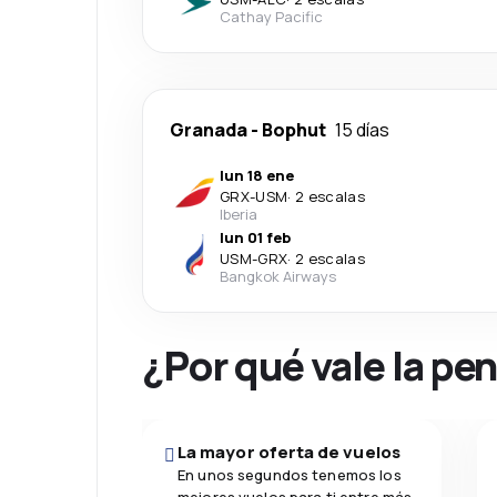
Cathay Pacific
Granada
-
Bophut
15 días
lun 18 ene
GRX
-
USM
·
2 escalas
Iberia
lun 01 feb
USM
-
GRX
·
2 escalas
Bangkok Airways
¿Por qué vale la pe
La mayor oferta de vuelos
En unos segundos tenemos los