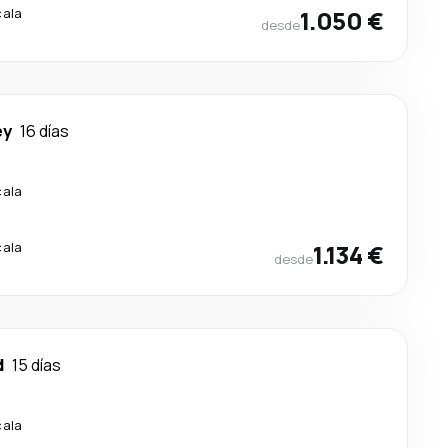
cala
1.050 €
desde
ey
16 días
cala
cala
1.134 €
desde
d
15 días
cala