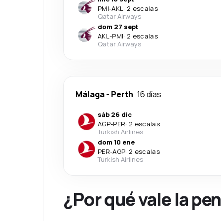
PMI
-
AKL
·
2 escalas
Qatar Airways
dom 27 sept
AKL
-
PMI
·
2 escalas
Qatar Airways
Málaga
-
Perth
16 días
sáb 26 dic
AGP
-
PER
·
2 escalas
Turkish Airlines
dom 10 ene
PER
-
AGP
·
2 escalas
Turkish Airlines
¿Por qué vale la pe