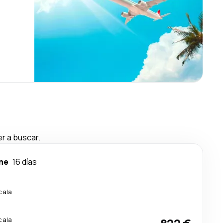
r a buscar.
ne
16 días
cala
cala