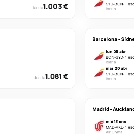
1.003 €
SYD
-
BCN
·
1 es
desde
Iberia
Barcelona
-
Sídn
lun 05 abr
BCN
-
SYD
·
1 es
Iberia
mar 20 abr
1.081 €
SYD
-
BCN
·
1 es
desde
Iberia
Madrid
-
Aucklan
mié 13 ene
MAD
-
AKL
·
1 es
Air China