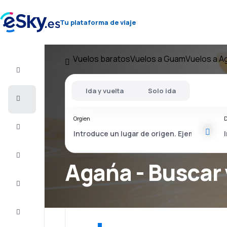
Tu plataforma de viaje
Vuelos baratos
Vuelos a Guam
Vuelos a A
Vuelo+Hotel
Ida y vuelta
Solo ida
Vuelos
baratos
Orgien
D
Vacaciones
Último
minuto
Agańa - Buscar
Escapadas
Alojamientos