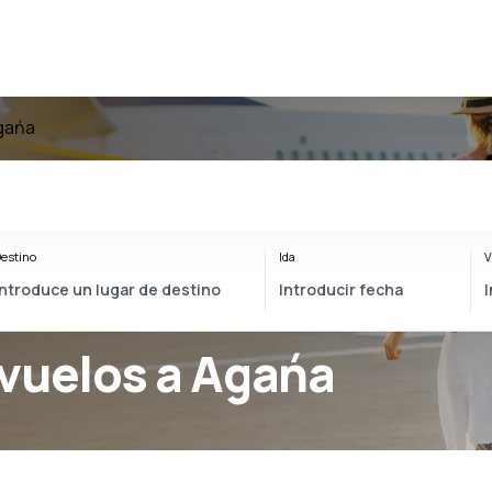
gańa
estino
Ida
V
 vuelos a Agańa