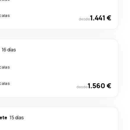
calas
1.441 €
desde
16 días
calas
calas
1.560 €
desde
ete
15 días