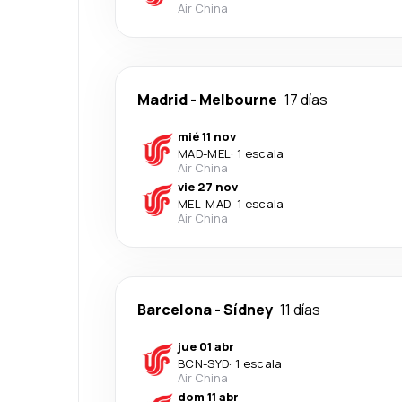
Air China
Madrid
-
Melbourne
17 días
mié 11 nov
MAD
-
MEL
·
1 escala
Air China
vie 27 nov
MEL
-
MAD
·
1 escala
Air China
Barcelona
-
Sídney
11 días
jue 01 abr
BCN
-
SYD
·
1 escala
Air China
dom 11 abr