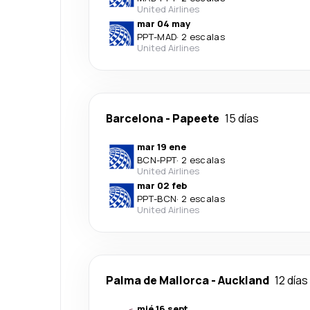
United Airlines
mar 04 may
PPT
-
MAD
·
2 escalas
United Airlines
Barcelona
-
Papeete
15 días
mar 19 ene
BCN
-
PPT
·
2 escalas
United Airlines
mar 02 feb
PPT
-
BCN
·
2 escalas
United Airlines
Palma de Mallorca
-
Auckland
12 días
mié 16 sept