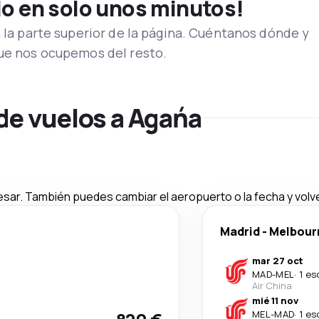
lo en solo unos minutos!
n la parte superior de la página. Cuéntanos dónde y
que nos ocupemos del resto.
de vuelos a Agańa
esar. También puedes cambiar el aeropuerto o la fecha y volve
Madrid
-
Melbour
mar 27 oct
MAD
-
MEL
·
1 es
Air China
mié 11 nov
MEL
-
MAD
·
1 es