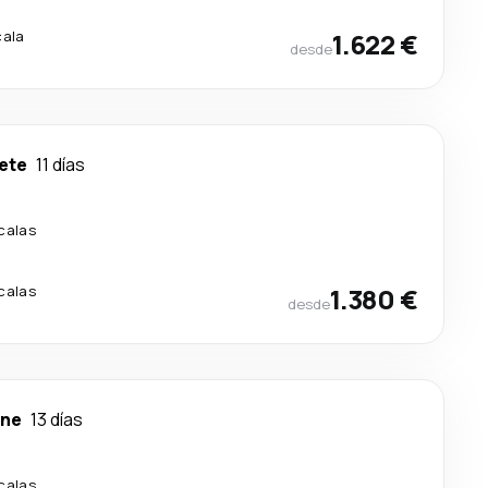
cala
1.622 €
desde
ete
11 días
calas
calas
1.380 €
desde
rne
13 días
calas