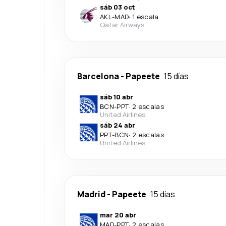
sáb 03 oct
AKL
-
MAD
·
1 escala
Qatar Airways
Barcelona
-
Papeete
15 días
sáb 10 abr
BCN
-
PPT
·
2 escalas
United Airlines
sáb 24 abr
PPT
-
BCN
·
2 escalas
United Airlines
Madrid
-
Papeete
15 días
mar 20 abr
MAD
-
PPT
·
2 escalas