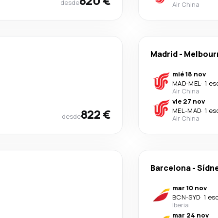
820 €
desde
Air China
Madrid
-
Melbour
mié 18 nov
MAD
-
MEL
·
1 es
Air China
vie 27 nov
822 €
MEL
-
MAD
·
1 es
desde
Air China
Barcelona
-
Sídn
mar 10 nov
BCN
-
SYD
·
1 es
Iberia
mar 24 nov