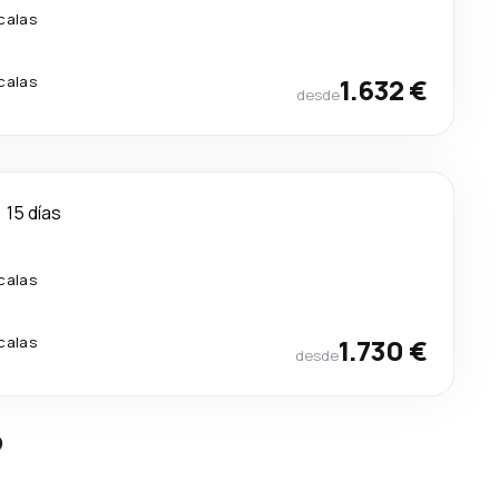
calas
calas
1.632 €
desde
15 días
calas
calas
1.730 €
desde
?