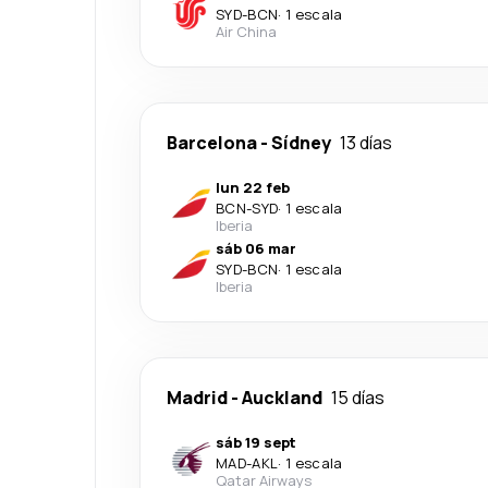
SYD
-
BCN
·
1 escala
Air China
Barcelona
-
Sídney
13 días
lun 22 feb
BCN
-
SYD
·
1 escala
Iberia
sáb 06 mar
SYD
-
BCN
·
1 escala
Iberia
Madrid
-
Auckland
15 días
sáb 19 sept
MAD
-
AKL
·
1 escala
Qatar Airways