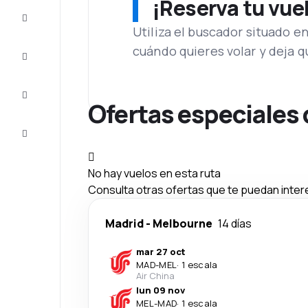
¡Reserva tu vue
Ofertas
Utiliza el buscador situado e
cuándo quieres volar y deja 
Completa
el viaje
Inspiración
y consejos
Ofertas especiales 
Atención
al cliente
No hay vuelos en esta ruta
Consulta otras ofertas que te puedan inter
Madrid
-
Melbourne
14 días
mar 27 oct
MAD
-
MEL
·
1 escala
Air China
lun 09 nov
MEL
-
MAD
·
1 escala