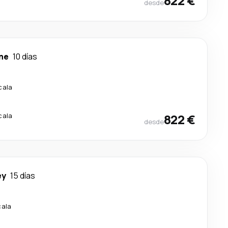
822 €
desde
ne
10 días
cala
cala
822 €
desde
ey
15 días
cala