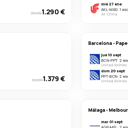
mié 27 ene
1.290 €
AKL
-
MAD
·
1 es
desde
Air China
Barcelona
-
Pape
jue 10 sept
BCN
-
PPT
·
2 es
United Airlines
dom 20 sept
1.379 €
PPT
-
BCN
·
2 es
desde
United Airlines
Málaga
-
Melbou
mar 01 sept
AGP
-
MEL
·
2 es