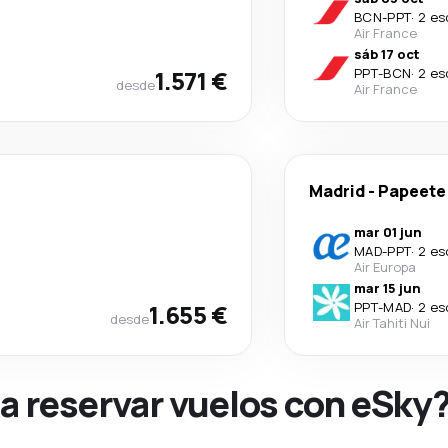
BCN
-
PPT
·
2 es
Air France
sáb 17 oct
1.571 €
PPT
-
BCN
·
2 es
desde
Air France
Madrid
-
Papeete
mar 01 jun
MAD
-
PPT
·
2 es
Air Europa
mar 15 jun
1.655 €
PPT
-
MAD
·
2 es
desde
Air Tahiti Nui
na reservar vuelos con eSky