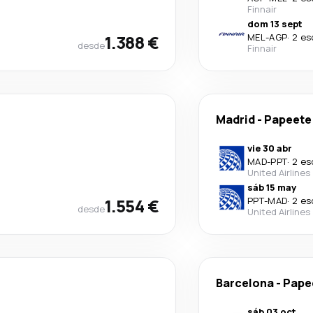
Finnair
dom 13 sept
1.388 €
MEL
-
AGP
·
2 es
desde
Finnair
Madrid
-
Papeete
vie 30 abr
MAD
-
PPT
·
2 es
United Airlines
sáb 15 may
1.554 €
PPT
-
MAD
·
2 es
desde
United Airlines
Barcelona
-
Pape
sáb 03 oct