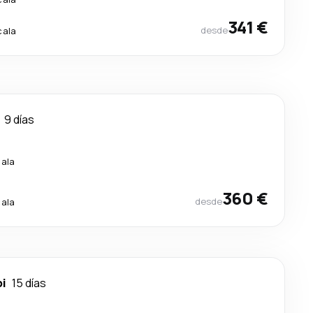
341 €
desde
cala
9 días
cala
360 €
desde
cala
bi
15 días