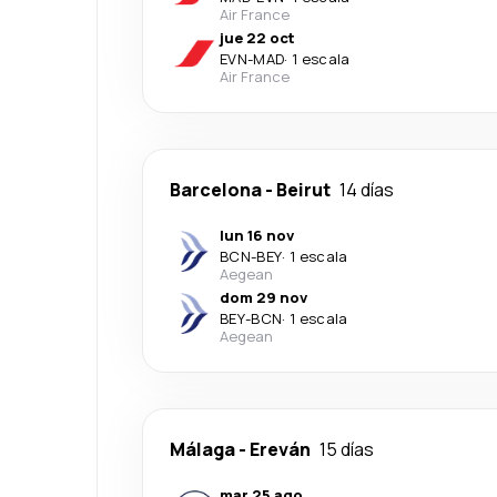
Air France
jue 22 oct
EVN
-
MAD
·
1 escala
Air France
Barcelona
-
Beirut
14 días
lun 16 nov
BCN
-
BEY
·
1 escala
Aegean
dom 29 nov
BEY
-
BCN
·
1 escala
Aegean
Málaga
-
Ereván
15 días
mar 25 ago