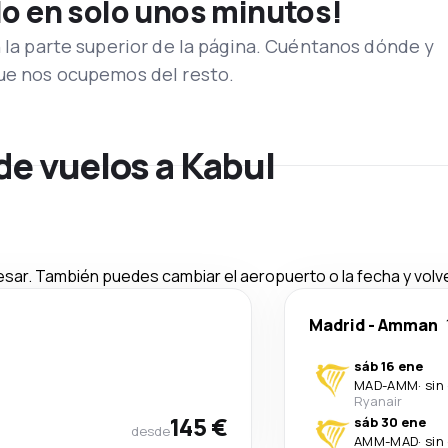
lo en solo unos minutos!
n la parte superior de la página. Cuéntanos dónde y
que nos ocupemos del resto.
de vuelos a Kabul
esar. También puedes cambiar el aeropuerto o la fecha y volve
Madrid
-
Amman
sáb 16 ene
MAD
-
AMM
·
sin
Ryanair
145 €
sáb 30 ene
desde
AMM
-
MAD
·
sin