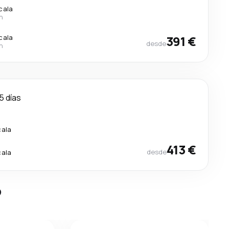
cala
n
cala
391 €
desde
n
5 días
cala
413 €
desde
cala
?