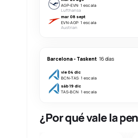
AGP
-
EVN
·
1 escala
Lufthansa
mar 08 sept
EVN
-
AGP
·
1 escala
Austrian
Barcelona
-
Taskent
16 días
vie 04 dic
BCN
-
TAS
·
1 escala
sáb 19 dic
TAS
-
BCN
·
1 escala
¿Por qué vale la pe