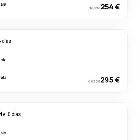
cala
254 €
desde
5 días
cala
cala
295 €
desde
viv
8 días
cala