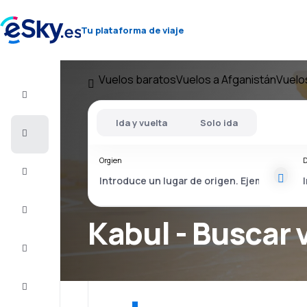
Tu plataforma de viaje
Vuelos baratos
Vuelos a Afganistán
Vuelo
Vuelo+Hotel
Ida y vuelta
Solo ida
Vuelos
baratos
Orgien
D
Vacaciones
Último
minuto
Kabul - Buscar 
Escapadas
Alojamientos