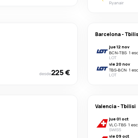
Ryanair
Barcelona
-
Tbilis
jue 12 nov
BCN
-
TBS
·
1 es
LOT
vie 20 nov
225 €
TBS
-
BCN
·
1 es
desde
LOT
Valencia
-
Tbilisi
jue 01 oct
VLC
-
TBS
·
1 es
SWISS
vie 09 oct