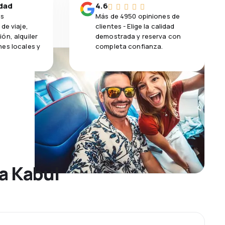
idad
4.6
os
Más de 4950 opiniones de
de viaje,
clientes - Elige la calidad
ón, alquiler
demostrada y reserva con
es locales y
completa confianza.
 a Kabul