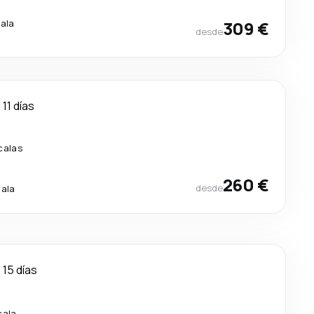
cala
309 €
desde
11 días
calas
260 €
desde
cala
15 días
cala