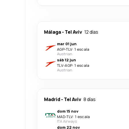
Málaga
-
Tel Aviv
12 días
mar 01 jun
AGP
-
TLV
·
1 escala
Austrian
sáb 12 jun
TLV
-
AGP
·
1 escala
Austrian
Madrid
-
Tel Aviv
8 días
dom 15 nov
MAD
-
TLV
·
1 escala
ITA Airways
dom 22 nov