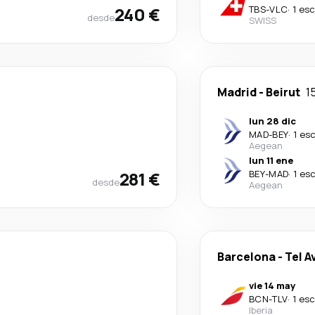
240 €
TBS
-
VLC
·
1 es
desde
SWISS
Madrid
-
Beirut
1
lun 28 dic
MAD
-
BEY
·
1 es
Aegean
lun 11 ene
281 €
BEY
-
MAD
·
1 es
desde
Aegean
Barcelona
-
Tel A
vie 14 may
BCN
-
TLV
·
1 es
Iberia