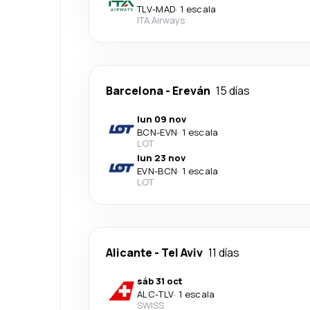
TLV
-
MAD
·
1 escala
ITA Airways
Barcelona
-
Ereván
15 días
lun 09 nov
BCN
-
EVN
·
1 escala
LOT
lun 23 nov
EVN
-
BCN
·
1 escala
LOT
Alicante
-
Tel Aviv
11 días
sáb 31 oct
ALC
-
TLV
·
1 escala
SWISS