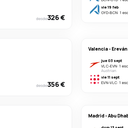
vie 19 feb
GYD
-
BCN
·
1 es
326 €
desde
Valencia
-
Ereván
jue 03 sept
VLC
-
EVN
·
1 es
Austrian
vie 11 sept
356 €
EVN
-
VLC
·
1 es
desde
Madrid
-
Abu Dha
dom 13 sept