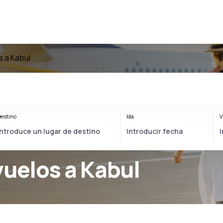
s a Kabul
estino
Ida
V
vuelos a Kabul