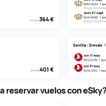
MAD
-
AUH
·
1 es
Royal Jordania
dom 27 sept
364 €
AUH
-
MAD
·
1 es
desde
Royal Jordania
Sevilla
-
Ereván
1
lun 17 may
SVQ
-
EVN
·
1 es
lun 31 may
401 €
desde
EVN
-
SVQ
·
1 es
na reservar vuelos con eSky