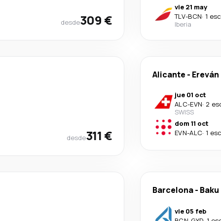
vie 21 may
309 €
TLV
-
BCN
·
1 es
desde
Iberia
Alicante
-
Ereván
jue 01 oct
ALC
-
EVN
·
2 es
SWISS
dom 11 oct
311 €
EVN
-
ALC
·
1 es
desde
Barcelona
-
Baku
vie 05 feb
BCN
-
GYD
·
1 es