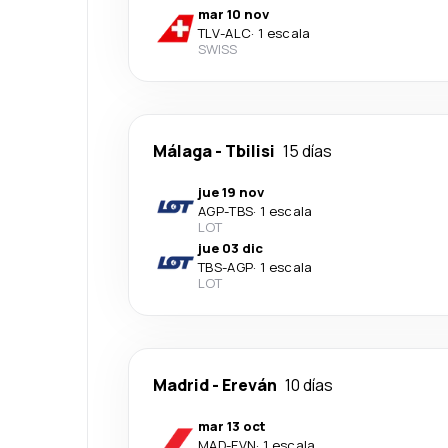
mar 10 nov
TLV
-
ALC
·
1 escala
SWISS
Málaga
-
Tbilisi
15 días
jue 19 nov
AGP
-
TBS
·
1 escala
LOT
jue 03 dic
TBS
-
AGP
·
1 escala
LOT
Madrid
-
Ereván
10 días
mar 13 oct
MAD
-
EVN
·
1 escala