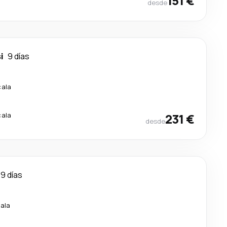
151 €
desde
i
9 días
cala
cala
231 €
desde
9 días
cala