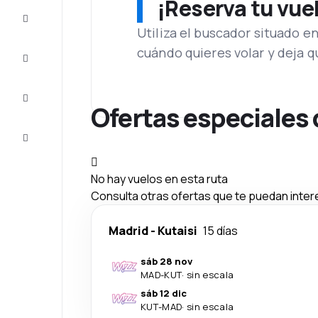
¡Reserva tu vue
Ofertas
Utiliza el buscador situado e
cuándo quieres volar y deja 
Completa
el viaje
Inspiración
y consejos
Ofertas especiales 
Atención
al cliente
No hay vuelos en esta ruta
Consulta otras ofertas que te puedan inter
Madrid
-
Kutaisi
15 días
sáb 28 nov
MAD
-
KUT
·
sin escala
sáb 12 dic
KUT
-
MAD
·
sin escala