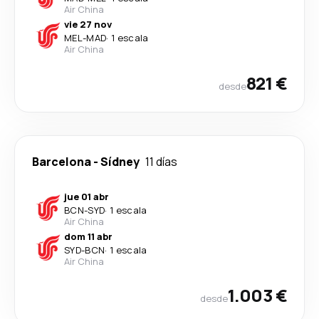
Air China
vie 27 nov
MEL
-
MAD
·
1 escala
Air China
821 €
desde
Barcelona
-
Sídney
11 días
jue 01 abr
BCN
-
SYD
·
1 escala
Air China
dom 11 abr
SYD
-
BCN
·
1 escala
Air China
1.003 €
desde