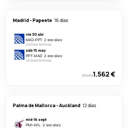
Madrid
-
Papeete
16 días
vie 30 abr
MAD
-
PPT
·
2 escalas
United Airlines
sáb 15 may
PPT
-
MAD
·
2 escalas
United Airlines
1.562 €
desde
Palma de Mallorca
-
Auckland
12 días
mié 16 sept
PMI
-
AKL
·
2 escalas