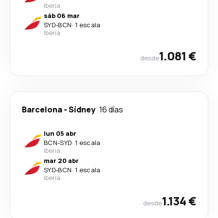
Iberia
sáb 06 mar
SYD
-
BCN
·
1 escala
Iberia
1.081 €
desde
Barcelona
-
Sídney
16 días
lun 05 abr
BCN
-
SYD
·
1 escala
Iberia
mar 20 abr
SYD
-
BCN
·
1 escala
Iberia
1.134 €
desde