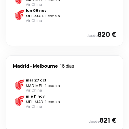
Air China
lun 09 nov
MEL
-
MAD
·
1 escala
Air China
820 €
desde
Madrid
-
Melbourne
16 días
mar 27 oct
MAD
-
MEL
·
1 escala
Air China
mié 11 nov
MEL
-
MAD
·
1 escala
Air China
821 €
desde