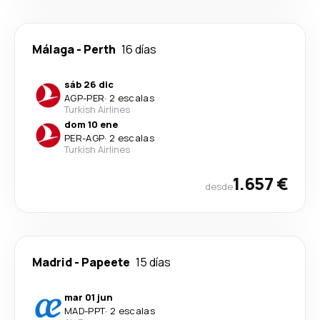
Málaga
-
Perth
16 días
sáb 26 dic
AGP
-
PER
·
2 escalas
Turkish Airlines
dom 10 ene
PER
-
AGP
·
2 escalas
Turkish Airlines
1.657 €
desde
Madrid
-
Papeete
15 días
mar 01 jun
MAD
-
PPT
·
2 escalas