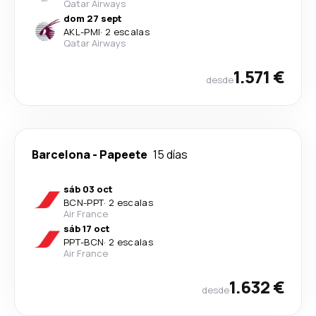
Qatar Airways
dom 27 sept
AKL
-
PMI
·
2 escalas
Qatar Airways
1.571 €
desde
Barcelona
-
Papeete
15 días
sáb 03 oct
BCN
-
PPT
·
2 escalas
Air France
sáb 17 oct
PPT
-
BCN
·
2 escalas
Air France
1.632 €
desde