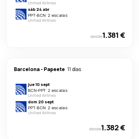
United Airlines
sáb 24 abr
PPT
-
BCN
·
2 escalas
United Airlines
1.381 €
desde
Barcelona
-
Papeete
11 días
jue 10 sept
BCN
-
PPT
·
2 escalas
United Airlines
dom 20 sept
PPT
-
BCN
·
2 escalas
United Airlines
1.382 €
desde