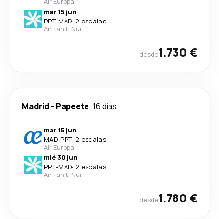
Air Europa
mar 15 jun
PPT
-
MAD
·
2 escalas
Air Tahiti Nui
1.730 €
desde
Madrid
-
Papeete
16 días
mar 15 jun
MAD
-
PPT
·
2 escalas
Air Europa
mié 30 jun
PPT
-
MAD
·
2 escalas
Air Tahiti Nui
1.780 €
desde