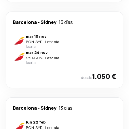
Barcelona
-
Sídney
15 días
mar 10 nov
BCN
-
SYD
·
1 escala
Iberia
mar 24 nov
SYD
-
BCN
·
1 escala
Iberia
1.050 €
desde
Barcelona
-
Sídney
13 días
lun 22 feb
BCN
-
SYD
·
1 escala