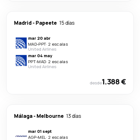
Madrid
-
Papeete
15 días
mar 20 abr
MAD
-
PPT
·
2 escalas
United Airlines
mar 04 may
PPT
-
MAD
·
2 escalas
United Airlines
1.388 €
desde
Málaga
-
Melbourne
13 días
mar 01 sept
AGP
-
MEL
·
2 escalas