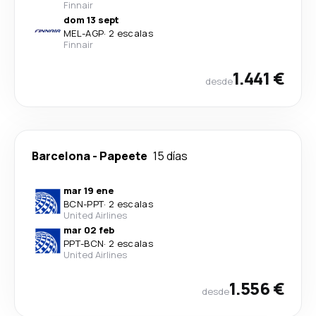
Finnair
dom 13 sept
MEL
-
AGP
·
2 escalas
Finnair
1.441 €
desde
Barcelona
-
Papeete
15 días
mar 19 ene
BCN
-
PPT
·
2 escalas
United Airlines
mar 02 feb
PPT
-
BCN
·
2 escalas
United Airlines
1.556 €
desde