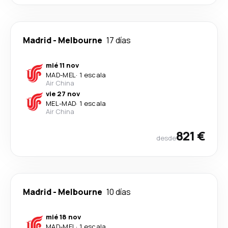
Madrid
-
Melbourne
17 días
mié 11 nov
MAD
-
MEL
·
1 escala
Air China
vie 27 nov
MEL
-
MAD
·
1 escala
Air China
821 €
desde
Madrid
-
Melbourne
10 días
mié 18 nov
MAD
-
MEL
·
1 escala