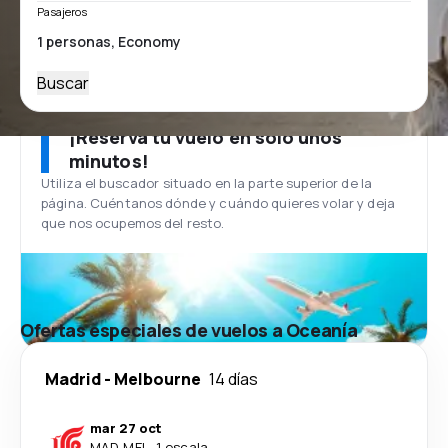
Pasajeros
Buscar
¡Reserva tu vuelo en solo unos
minutos!
Utiliza el buscador situado en la parte superior de la
página. Cuéntanos dónde y cuándo quieres volar y deja
que nos ocupemos del resto.
Ofertas especiales de vuelos a Oceanía
Madrid
-
Melbourne
14 días
mar 27 oct
MAD
-
MEL
·
1 escala