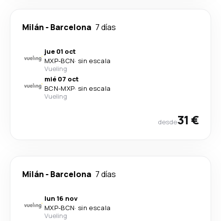
Milán
-
Barcelona
7 días
jue 01 oct
MXP
-
BCN
·
sin escala
Vueling
mié 07 oct
BCN
-
MXP
·
sin escala
Vueling
31 €
desde
Milán
-
Barcelona
7 días
lun 16 nov
MXP
-
BCN
·
sin escala
Vueling