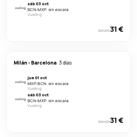
sáb 03 oct
BCN
-
MXP
·
sin escala
Vueling
31 €
desde
Milán
-
Barcelona
3 días
jue 01 oct
MXP
-
BCN
·
sin escala
Vueling
sáb 03 oct
BCN
-
MXP
·
sin escala
Vueling
31 €
desde