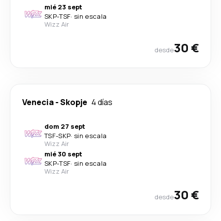
mié 23 sept
SKP
-
TSF
·
sin escala
Wizz Air
30 €
desde
Venecia
-
Skopje
4 días
dom 27 sept
TSF
-
SKP
·
sin escala
Wizz Air
mié 30 sept
SKP
-
TSF
·
sin escala
Wizz Air
30 €
desde