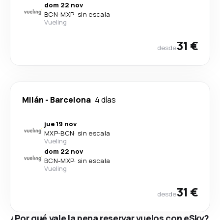
dom 22 nov
BCN
-
MXP
·
sin escala
Vueling
31 €
desde
Milán
-
Barcelona
4 días
jue 19 nov
MXP
-
BCN
·
sin escala
Vueling
dom 22 nov
BCN
-
MXP
·
sin escala
Vueling
31 €
desde
¿Por qué vale la pena reservar vuelos con eSky?