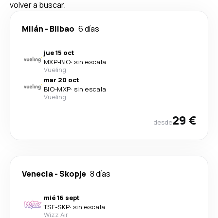
volver a buscar.
Milán
-
Bilbao
6 días
jue 15 oct
MXP
-
BIO
·
sin escala
Vueling
mar 20 oct
BIO
-
MXP
·
sin escala
Vueling
29 €
desde
Venecia
-
Skopje
8 días
mié 16 sept
TSF
-
SKP
·
sin escala
Wizz Air