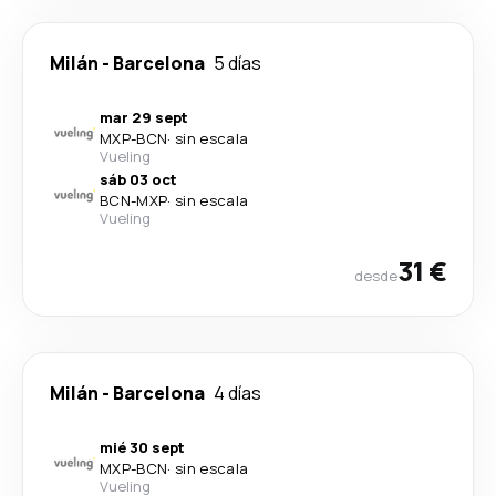
Milán
-
Barcelona
5 días
mar 29 sept
MXP
-
BCN
·
sin escala
Vueling
sáb 03 oct
BCN
-
MXP
·
sin escala
Vueling
31 €
desde
Milán
-
Barcelona
4 días
mié 30 sept
MXP
-
BCN
·
sin escala
Vueling