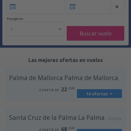
Pasajeros
1
Buscar vuelo
Las mejores ofertas en vuelos
Palma de Mallorca Palma de Mallorca
Espa
22
EUR
A PARTIR DE:
14 ofertas
desde
Madrid, Madrid-Barajas
(MAD)
Santa Cruz de la Palma La Palma
36
España
A PARTIR DE:
EUR
68
EUR
A PARTIR DE: