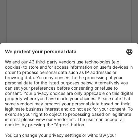
La Gomera (GMZ)
La Palma (SPC)
Jerez (XRY)
Arrecife Lanzarote (ACE)
Santiago de Compostela (SCQ)
Leon (LEN)
Lérida-Alguaire (ILD)
Madrid-Barajas (MAD)
Valencia-Manises (VLC)
Salamanca Matacán (SLM)
Melilla (MLN)