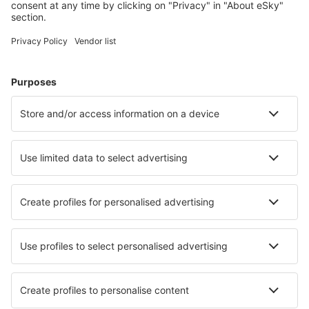
Menorca Mahón (MAH)
Murcia
Palma de Mallorca (PMI)
Pamplona (PNA)
Santander (SDR)
Vigo (VGO)
Barcelona
Murcia
San Pablo (SVQ)
Badajoz Talavera La Real (BJZ)
Tenerife Norte - Los Rodeos (TFN)