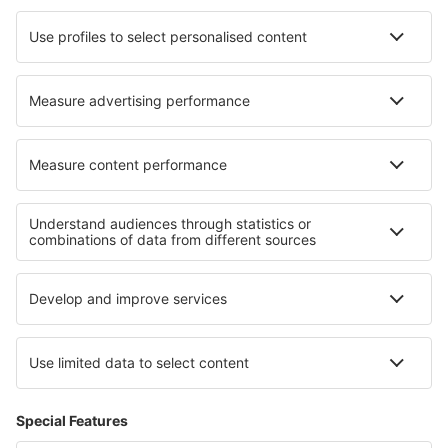
Tenerife Sur - Reina Sofia (TFS)
Valladolid (VLL)
Vitoria (VIT)
Vila Do Porto (ZAZ)