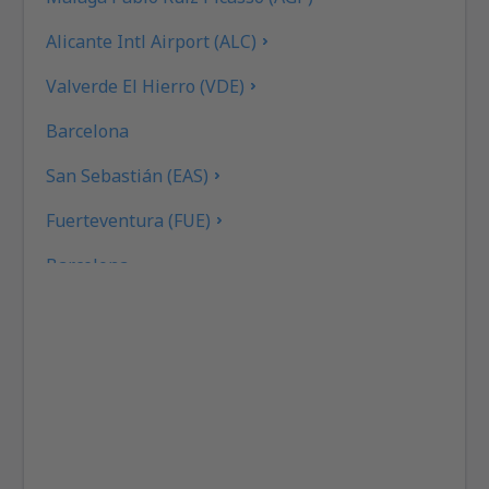
Alicante Intl Airport (ALC)
Valverde El Hierro (VDE)
Barcelona
San Sebastián (EAS)
Fuerteventura (FUE)
Barcelona
Gran Canaria (LPA)
Granada (GRX)
Ibiza (IBZ)
La Coruna (LCG)