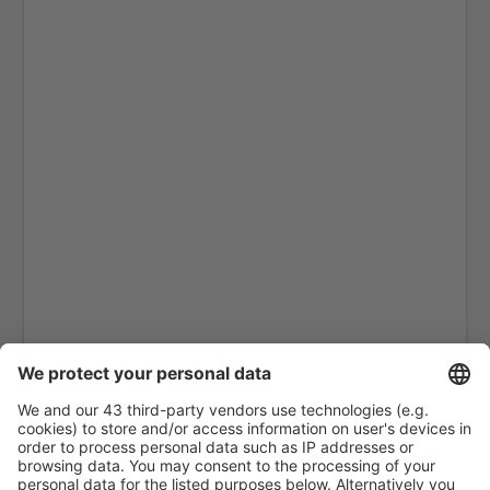
Gran Canaria (LPA)
Granada (GRX)
Ibiza (IBZ)
La Coruna (LCG)
La Gomera (GMZ)
La Palma (SPC)
Jerez (XRY)
Arrecife Lanzarote (ACE)
Santiago de Compostela (SCQ)
Leon (LEN)
Lérida-Alguaire (ILD)