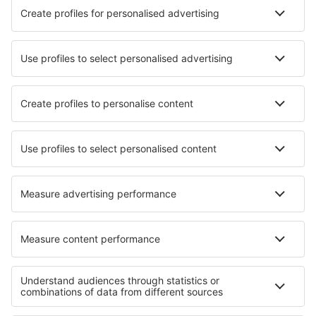
Murcia
San Pablo (SVQ)
Badajoz Talavera La Real (BJZ)
Tenerife Norte - Los Rodeos (TFN)
Tenerife Sur - Reina Sofia (TFS)
Valladolid (VLL)
Vitoria (VIT)
Vila Do Porto (ZAZ)