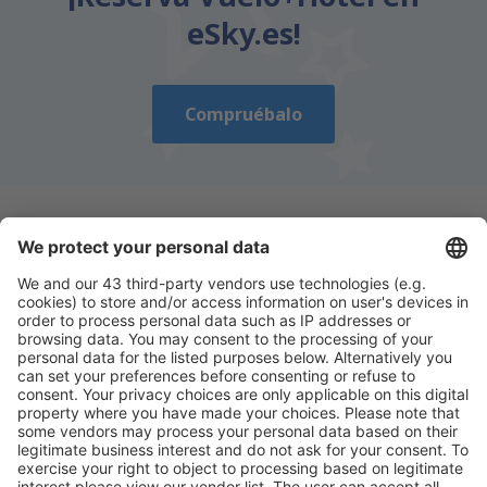
eSky.es!
Compruébalo
Descarga nuestra app
y planifica
cómodamente tus viajes