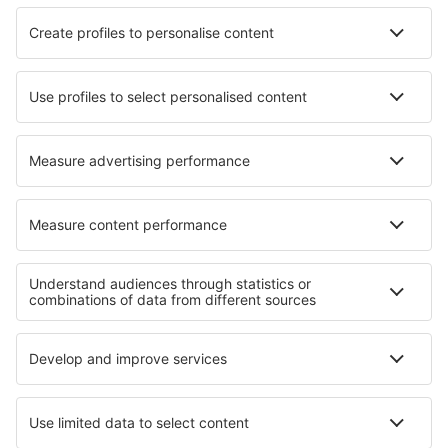
Aerolíneas
Ryanair
Vueling
Iberia
Air Europa
Wizz Air
Sobre eSky
Términos y condiciones
Mis reservas
Política de privacidad
Asistencia y contacto