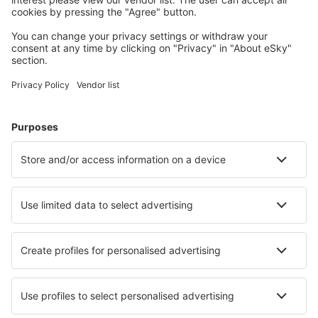
Planifica tu viaje
Vuelos baratos
Escapadas
Vacaciones
Alojamientos
Vuelo+Hotel
Hoteles
Traslados
Atracciones
Eventos deportivos
Aprende más
Mejor Precio Garantizado
Aplicación móvil