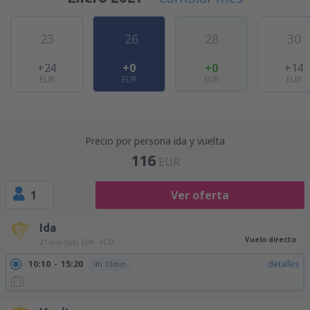
23
26
28
30
+24
+0
+0
+14
EUR
EUR
EUR
EUR
Precio por persona ida y vuelta
116
EUR
1
Ver oferta
Ida
Vuelo directo
21 ene (jue)
LPA - FCO
10:10
15:20
detalles
4h 10min