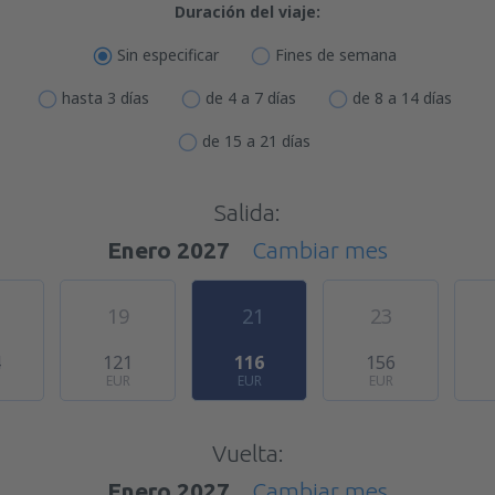
Duración del viaje:
Sin especificar
Fines de semana
hasta 3 días
de 4 a 7 días
de 8 a 14 días
de 15 a 21 días
Salida:
Enero 2027
Cambiar mes
19
21
23
4
121
116
156
EUR
EUR
EUR
Vuelta:
Enero 2027
Cambiar mes