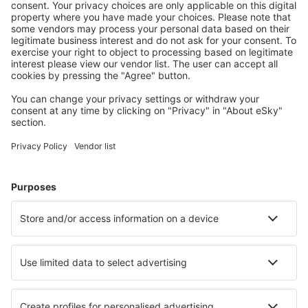
Planifica tu viaje
Vuelos baratos
Escapadas
Vacaciones
Alojamientos
Vuelo+Hotel
Hoteles
Traslados
Atracciones
Eventos deportivos