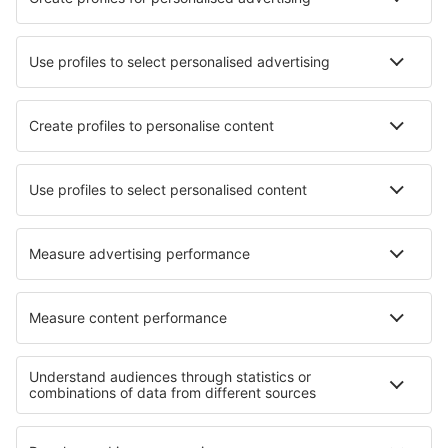
Aprende más
Mejor Precio Garantizado
Aplicación móvil
Aerolíneas
Ryanair
Vueling
Iberia
Air Europa
Wizz Air
Sobre eSky
Términos y condiciones
Mis reservas
Política de privacidad
Asistencia y contacto