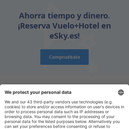
Ahorra tiempo y dinero.
¡Reserva Vuelo+Hotel en
eSky.es!
Compruébalo
Descarga nuestra app
y planifica
cómodamente tus viajes