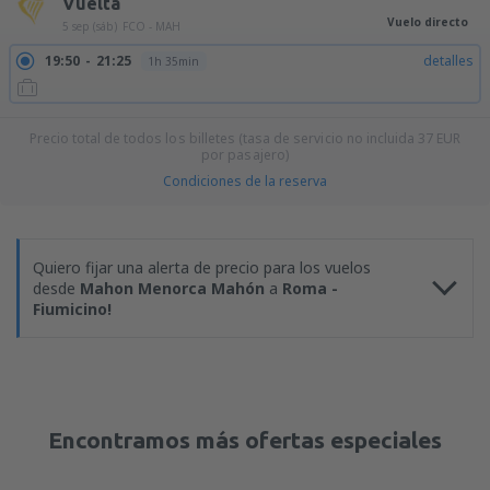
Vuelta
Vuelo directo
5 sep (sáb)
FCO - MAH
19:50
21:25
detalles
1h 35min
Precio total de todos los billetes (tasa de servicio no incluida
37
EUR
por pasajero)
Condiciones de la reserva
Quiero fijar una alerta de precio para los vuelos
desde
Mahon Menorca Mahón
a
Roma -
Fiumicino!
Encontramos más ofertas especiales