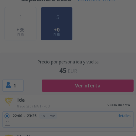
1
5
+36
+0
EUR
EUR
Precio por persona ida y vuelta
45
EUR
1
Ver oferta
Ida
Vuelo directo
8 ago (sáb)
MAH - FCO
22:00
23:35
detalles
1h 35min