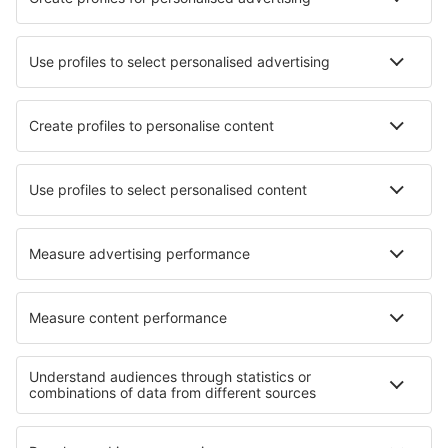
Aprende más
Mejor Precio Garantizado
Aplicación móvil
Aerolíneas
Ryanair
Vueling
Iberia
Air Europa
Wizz Air
Sobre eSky
Términos y condiciones
Mis reservas
Política de privacidad
Asistencia y contacto