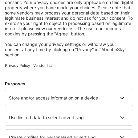
Planifica tu viaje
Vuelos baratos
Escapadas
Vacaciones
Alojamientos
Vuelo+Hotel
Hoteles
Traslados
Atracciones
Eventos deportivos