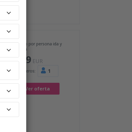
Precio por persona ida y
vuelta
119
EUR
1
Pasajeros:
Ver oferta