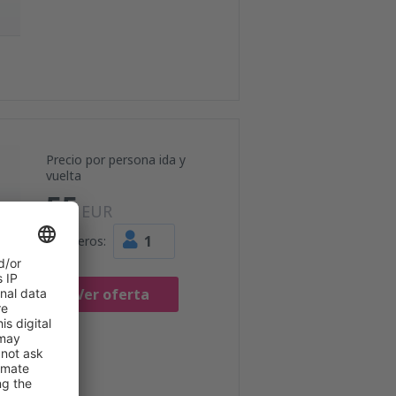
Precio por persona ida y
vuelta
55
EUR
1
Pasajeros:
Ver oferta