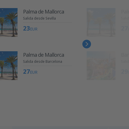
Palma de Mallorca
Pal
Salida desde Sevilla
Sali
23
27
EUR
Palma de Mallorca
Bar
Salida desde Barcelona
Sali
27
29
EUR