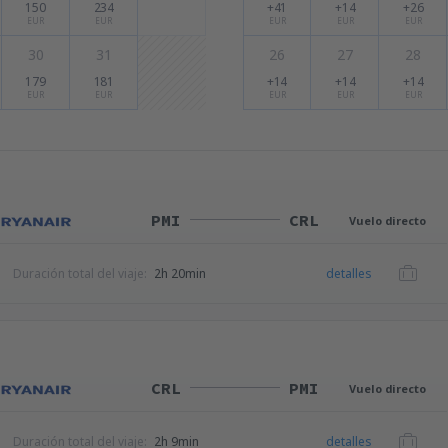
150
234
+41
+14
+26
EUR
EUR
EUR
EUR
EUR
30
31
26
27
28
179
181
+14
+14
+14
EUR
EUR
EUR
EUR
EUR
PMI
CRL
Vuelo directo
Duración total del viaje:
2h 20min
detalles
CRL
PMI
Vuelo directo
Duración total del viaje:
2h 9min
detalles