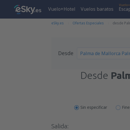
Vuelo+
Vuelo+Hotel
Vuelos baratos
Esca
eSky.es
Ofertas Especiales
desde Pal
Desde
Desde
Pal
Sin especificar
Fin
Salida: