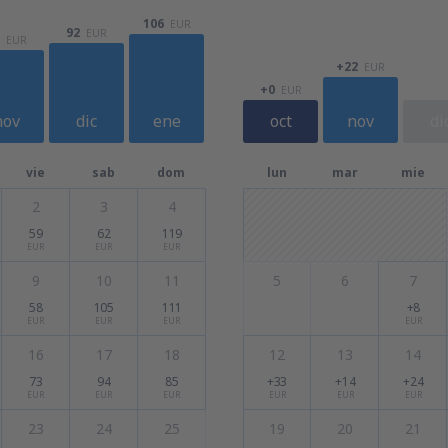
106
EUR
92
EUR
EUR
+22
EUR
+0
EUR
nov
dic
ene
oct
nov
di
vie
sab
dom
lun
mar
mie
2
3
4
59
62
119
EUR
EUR
EUR
9
10
11
5
6
7
58
105
111
+8
EUR
EUR
EUR
EUR
16
17
18
12
13
14
73
94
85
+33
+14
+24
EUR
EUR
EUR
EUR
EUR
EUR
23
24
25
19
20
21