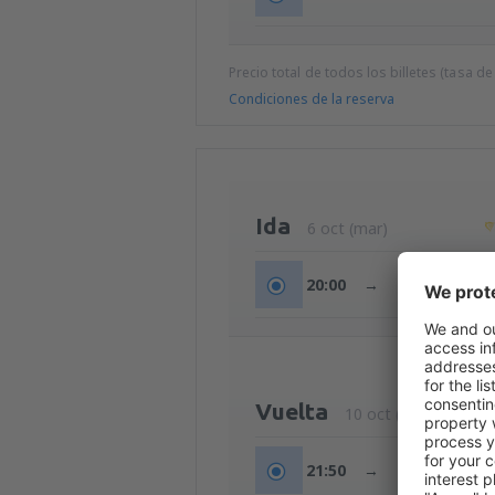
Precio total de todos los billetes (tasa de
Condiciones de la reserva
Ida
6 oct (mar)
20:00
→
22:20
Vuelta
10 oct (sáb)
21:50
→
23:59