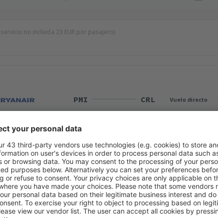
 servicio no incluida
23
EUR
por pasajero)
PMI
CRL
Vuelo directo
Duración total del viaje:
2h 20min
detalles
CRL
PMI
Vuelo directo
Duración total del viaje:
2h 9min
detalles