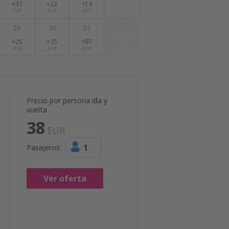
+33
+22
+14
EUR
EUR
EUR
29
30
31
+25
+25
+97
EUR
EUR
EUR
Precio por persona ida y
vuelta
38
EUR
1
Pasajeros:
Ver oferta