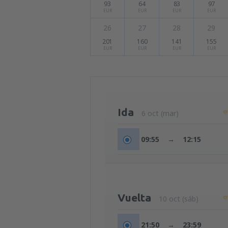
93
64
83
97
EUR
EUR
EUR
EUR
26
27
28
29
201
160
141
155
EUR
EUR
EUR
EUR
Ida
6 oct (mar)
09:55
→
12:15
Vuelta
10 oct (sáb)
21:50
→
23:59