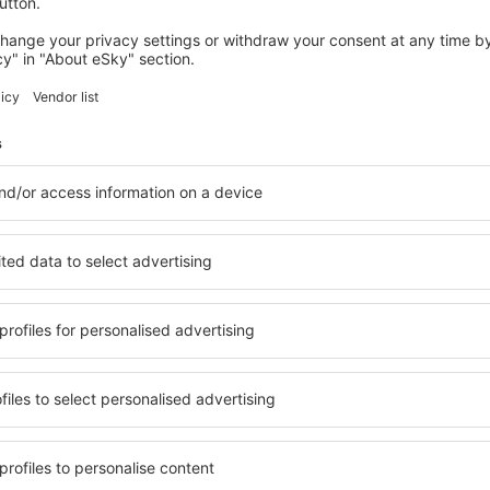
 servicio no incluida
25
EUR
por pasajero)
PMI
CRL
Vuelo directo
Duración total del viaje:
2h 20min
detalles
CRL
PMI
Vuelo directo
Duración total del viaje:
2h 10min
detalles