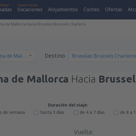
Hotel
Vuelo+Hotel
padas
Vacaciones
Alojamientos
Coches
Ofertas
Atr
ma de Mallorca hacia Bruselas Brussels Charleroi
Destino
ma de Mallorca
Hacia
Brussel
Duración del viaje:
es de semana
hasta 3 días
de 4 a 7 días
de 8 a 1
Vuelta: