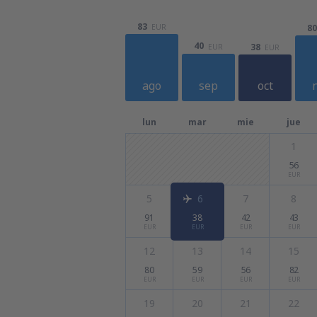
83
80
EUR
40
38
EUR
EUR
ago
sep
oct
lun
mar
mie
jue
1
56
EUR
5
6
7
8
91
38
42
43
EUR
EUR
EUR
EUR
12
13
14
15
80
59
56
82
EUR
EUR
EUR
EUR
19
20
21
22