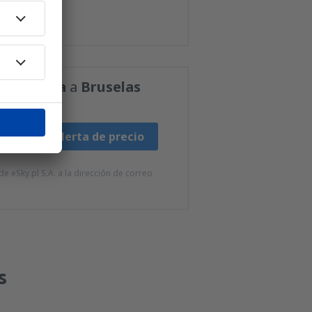
 Mallorca
a
Bruselas
Fijar alerta de precio
e eSky.pl S.A. a la dirección de correo
s