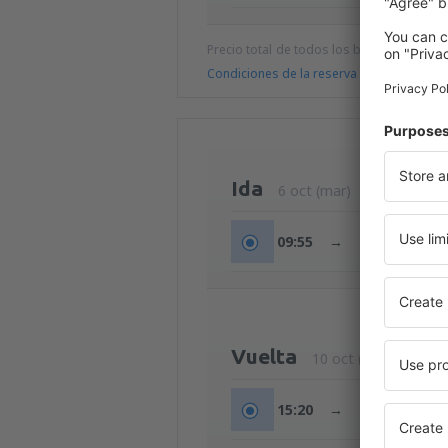
Precio total de todos los billetes (tasa de
Condiciones de la reserva
Ida
6 oct (mar)
09:55
→
12:15
Vuelta
10 oct (sáb)
15:20
→
17:30