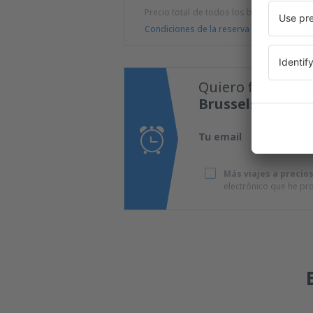
Precio total de todos los billetes (tasa de
Condiciones de la reserva
Quiero fijar una 
Brussels Charler
Tu email
Más viajes a precio
electrónico que he p