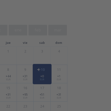
c
ene
feb
mar
jue
vie
sab
dom
1
2
3
4
8
9
10
11
+44
+31
+0
+1
EUR
EUR
EUR
EUR
15
16
17
18
+31
+95
+51
+31
EUR
EUR
EUR
EUR
22
23
24
25