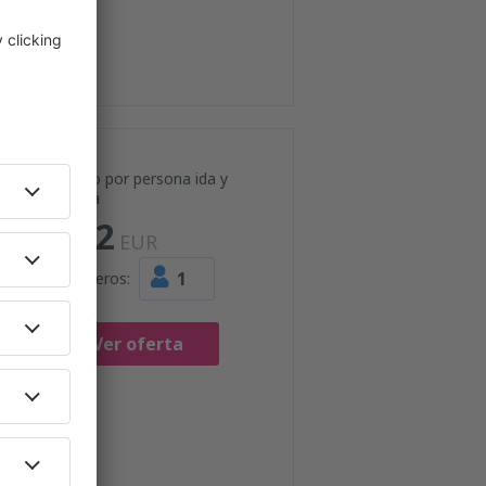
Precio por persona ida y
vuelta
102
EUR
1
Pasajeros:
Ver oferta