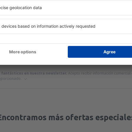
 servicio no incluida
33
EUR
por pasajero)
alerta de precio para los vuelos desde
Palma de
oi!
Precio máximo
EUR
s fantásticos en nuestra newsletter.
Acepto recibir información comercial d
roporcionado.
Encontramos más ofertas especiale