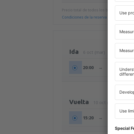
Precio total de todos los billetes (tasa de
Condiciones de la reserva
Ida
6 oct (mar)
20:00
→
22:20
Vuelta
10 oct (sáb)
15:20
→
17:30