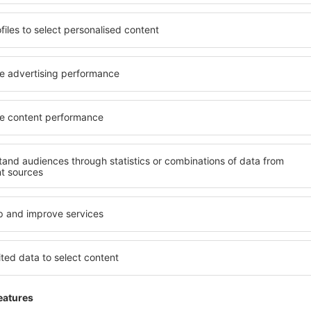
 servicio no incluida
30
EUR
por pasajero)
PMI
CRL
Vuelo directo
Duración total del viaje:
2h 20min
detalles
CRL
PMI
Vuelo directo
Duración total del viaje:
2h 10min
detalles