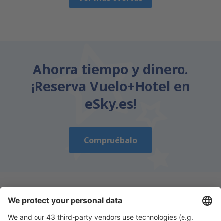
Ahorra tiempo y dinero.
¡Reserva Vuelo+Hotel en
eSky.es!
Compruébalo