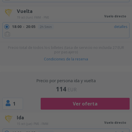
Vuelta
Vuelo directo
19 oct (lun)
FMM - PMI
18:00
20:05
detalles
2h 5min
Precio total de todos los billetes (tasa de servicio no incluida
27
EUR
por pasajero)
Condiciones de la reserva
Precio por persona ida y vuelta
114
EUR
1
Ver oferta
Ida
Vuelo directo
15 oct (jue)
PMI - FMM