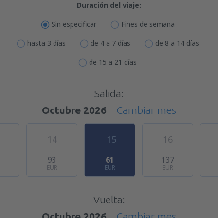
Duración del viaje:
Sin especificar
Fines de semana
hasta 3 días
de 4 a 7 días
de 8 a 14 días
de 15 a 21 días
Salida:
Octubre 2026
Cambiar mes
14
15
16
5
93
61
137
EUR
EUR
EUR
Vuelta:
Octubre 2026
Cambiar mes