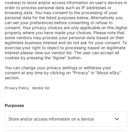
Descarga nuestra app
y planifica
cómodamente tus viajes
Planifica tu viaje
Vuelos baratos
Escapadas
Vacaciones
Alojamientos
Vuelo+Hotel
Hoteles
Traslados