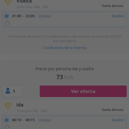
Vuelta
Vuelo directo
19 oct (lun)
FMM - PMI
21:00
23:05
detalles
2h 5min
Precio total de todos los billetes (tasa de servicio no incluida
25
EUR
por pasajero)
Condiciones de la reserva
Precio por persona ida y vuelta
73
EUR
1
Ver oferta
Ida
Vuelo directo
15 oct (jue)
PMI - FMM
06:10
08:15
detalles
2h 5min