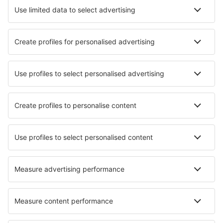
Atracciones
Eventos deportivos
Aprende más
Mejor Precio Garantizado
Aplicación móvil
Aerolíneas
Ryanair
Vueling
Iberia
Air Europa
Wizz Air
Sobre eSky
Términos y condiciones
Mis reservas