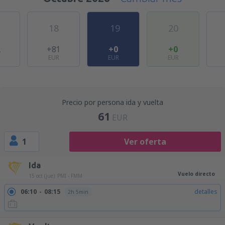
18
19
20
2
+81
+0
+0
EUR
EUR
EUR
Precio por persona ida y vuelta
61
EUR
1
Ver oferta
Ida
Vuelo directo
15 oct (jue)
PMI - FMM
06:10
08:15
detalles
2h 5min