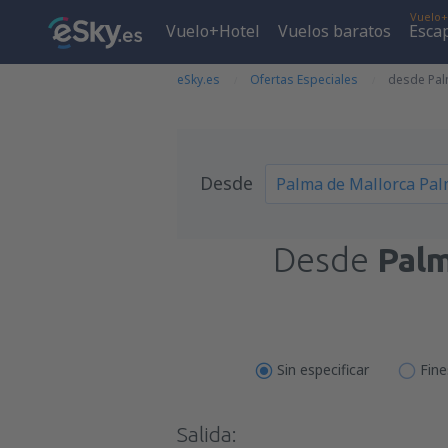
Vuelo+
Vuelo+Hotel
Vuelos baratos
Esca
eSky.es
Ofertas Especiales
desde Pal
Desde
Desde
Palm
Sin especificar
Fin
Salida: