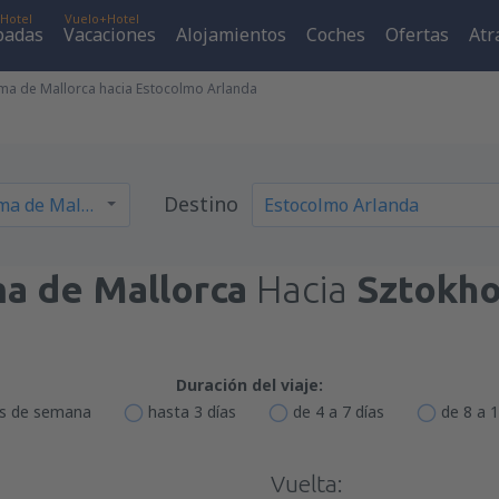
Hotel
Vuelo+Hotel
padas
Vacaciones
Alojamientos
Coches
Ofertas
Atr
ma de Mallorca hacia Estocolmo Arlanda
Destino
a de Mallorca
Hacia
Sztokho
Duración del viaje:
es de semana
hasta 3 días
de 4 a 7 días
de 8 a 1
Vuelta: