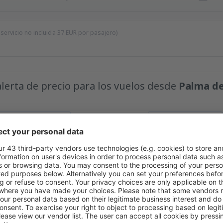
 servicio no incluida
37
EUR
por pasajero)
alerta de precio para los vuelos desde
Palma de
Precio máximo
EUR
s fantásticos en nuestra newsletter.
Acepto recibir información comercial d
roporcionado.
Encontramos más ofertas especiale