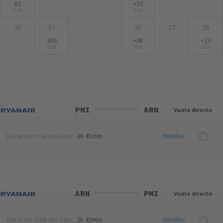
83
+10
EUR
EUR
30
31
26
27
28
439
+88
+23
EUR
EUR
EUR
PMI
ARN
Vuelo directo
Duración total del viaje:
3h 45min
detalles
ARN
PMI
Vuelo directo
Duración total del viaje:
3h 45min
detalles