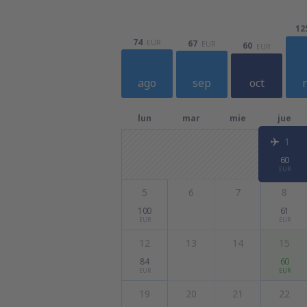
12
74
EUR
67
EUR
60
EUR
ago
sep
oct
lun
mar
mie
jue
1
60
EUR
5
6
7
8
100
61
EUR
EUR
12
13
14
15
84
60
EUR
EUR
19
20
21
22