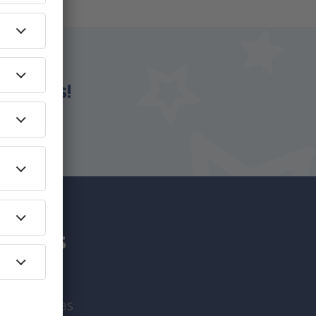
eSky.es!
an más
viaje únicas