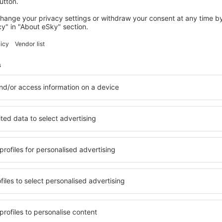
Palma de Mallorca
llorca
Salida desde Málaga
23
EUR
Palma de Mallorca
Salida desde Sevilla
23
EUR
Ver más ofertas