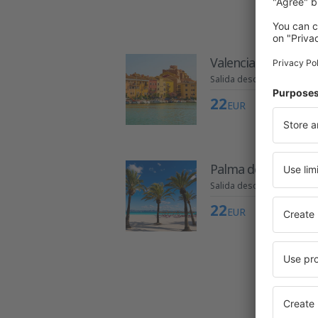
Valencia
Salida desde Palma de Ma
22
EUR
Palma de Mallorca
Salida desde Valencia
22
EUR