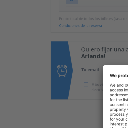
Precio total de todos los billetes (tasa de
Condiciones de la reserva
Quiero fijar una 
Arlanda!
Tu email
Más viajes a precio
electrónico que he p