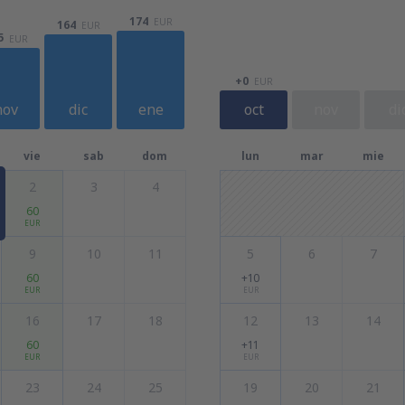
174
EUR
164
EUR
5
EUR
+0
EUR
nov
dic
ene
oct
nov
di
vie
sab
dom
lun
mar
mie
2
3
4
60
EUR
9
10
11
5
6
7
60
+10
EUR
EUR
16
17
18
12
13
14
60
+11
EUR
EUR
23
24
25
19
20
21