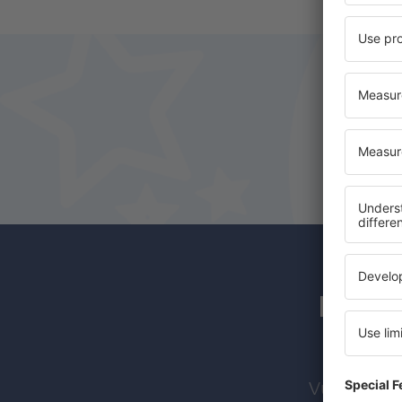
Los s
Vuelos bara