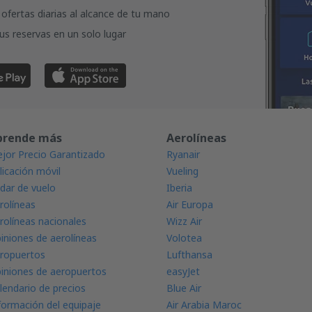
ofertas diarias al alcance de tu mano
us reservas en un solo lugar
prende más
Aerolíneas
jor Precio Garantizado
Ryanair
licación móvil
Vueling
dar de vuelo
Iberia
rolíneas
Air Europa
rolíneas nacionales
Wizz Air
iniones de aerolíneas
Volotea
ropuertos
Lufthansa
iniones de aeropuertos
easyJet
lendario de precios
Blue Air
formación del equipaje
Air Arabia Maroc