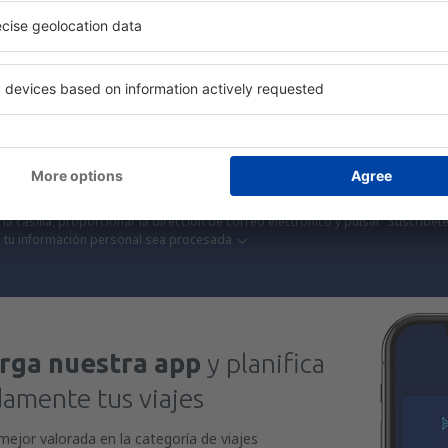
antes que nadie.
¡Solo enviamos lo mejor, viajeros del mundo!
S
 a precios fantásticos en nuestra newsletter.
Acepto recibir información 
 (en forma de boletín de noticias) a la dirección de correo electrónico que yo 
la casilla, proporcionar la dirección de correo electrónico y pulsar “Suscríbete
 tu información personal sea procesada
rga nuestra app
y planifica
mente tus viajes
mejor valorada en la categoría de viajes