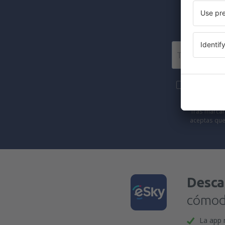
Más viajes
eSky.pl S.A.
Tras marcar 
aceptas que
Desca
cómoda
La app 