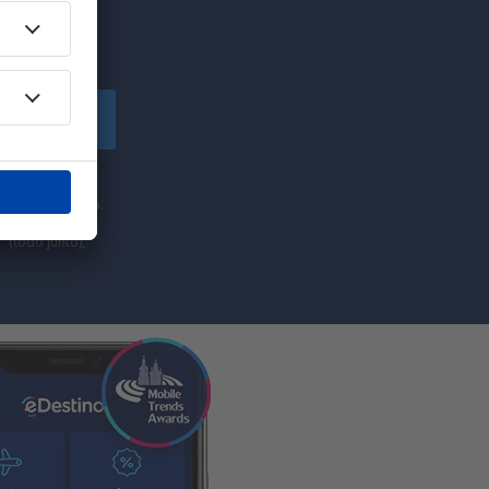
uscríbete
comercial de
he proporcionado.
” (todo junto),