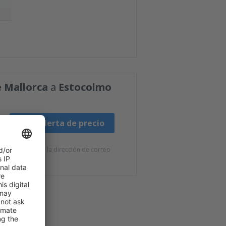
 Mallorca
a
Estocolmo
Fijar alerta de precio
e eSky.pl S.A. a la dirección de correo
s