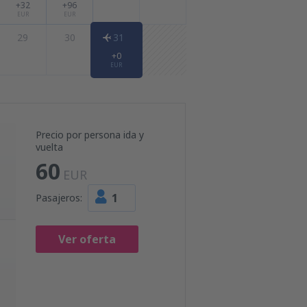
+32
+96
EUR
EUR
29
30
31
+0
EUR
Precio por persona ida y
vuelta
60
EUR
1
Pasajeros:
Ver oferta