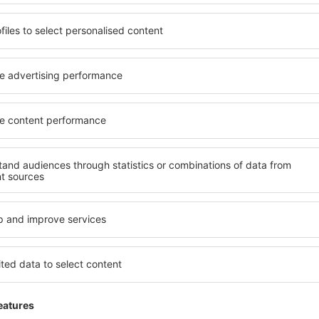
Ahorra tiempo y dinero.
¡Reserva Vuelo+Hotel en 
Compruébalo
uscritos a la newsletter viaj
por menos
tos, escapadas, vacaciones - consigue ofertas de 