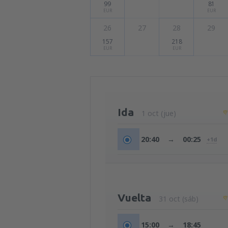
99
81
EUR
EUR
26
27
28
29
157
218
EUR
EUR
Ida
1 oct (jue)
20:40
→
00:25
+1d
Vuelta
31 oct (sáb)
15:00
→
18:45