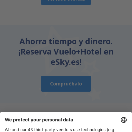
Ahorra tiempo y dinero.
¡Reserva Vuelo+Hotel en
eSky.es!
Compruébalo