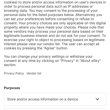
Descarga nuestra app
y planifica
cómodamente tus viajes
Planifica tu viaje
Vuelos baratos
Escapadas
Vacaciones
Alojamientos
Vuelo+Hotel
Hoteles
Traslados