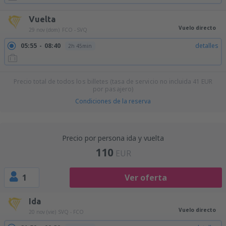
Vuelta
Vuelo directo
29 nov (dom)
FCO - SVQ
05:55
08:40
detalles
2h 45min
Precio total de todos los billetes (tasa de servicio no incluida
41
EUR
por pasajero)
Condiciones de la reserva
Precio por persona ida y vuelta
110
EUR
1
Ver oferta
Ida
Vuelo directo
20 nov (vie)
SVQ - FCO