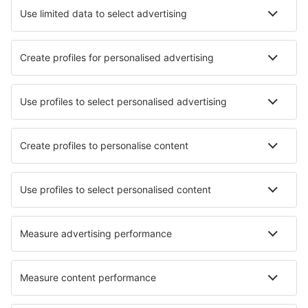
Atracciones
Eventos deportivos
Aprende más
Mejor Precio Garantizado
Aplicación móvil
Aerolíneas
Ryanair
Vueling
Iberia
Air Europa
Wizz Air
Sobre eSky
Términos y condiciones
Mis reservas