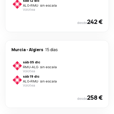
sáb 12 dic
ALG
-
RMU
·
sin escala
Volotea
242 €
desde
Murcia
-
Algiers
15 días
sáb 05 dic
RMU
-
ALG
·
sin escala
Volotea
sáb 19 dic
ALG
-
RMU
·
sin escala
Volotea
258 €
desde