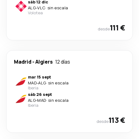
sáb 12 dic
ALG
-
VLC
·
sin escala
Volotea
111 €
desde
Madrid
-
Algiers
12 días
mar 15 sept
MAD
-
ALG
·
sin escala
Iberia
sáb 26 sept
ALG
-
MAD
·
sin escala
Iberia
113 €
desde