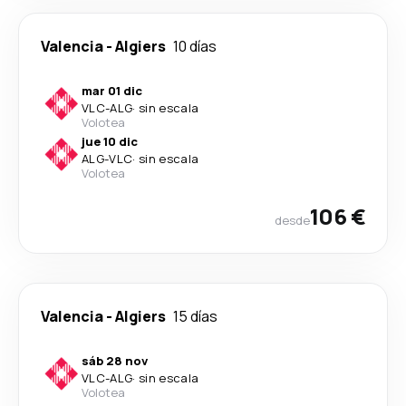
Valencia
-
Algiers
10 días
mar 01 dic
VLC
-
ALG
·
sin escala
Volotea
jue 10 dic
ALG
-
VLC
·
sin escala
Volotea
106 €
desde
Valencia
-
Algiers
15 días
sáb 28 nov
VLC
-
ALG
·
sin escala
Volotea