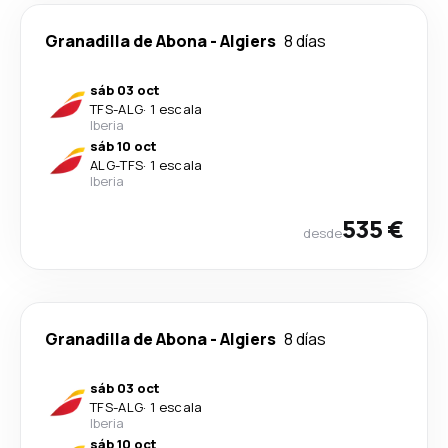
Granadilla de Abona
-
Algiers
8 días
sáb 03 oct
TFS
-
ALG
·
1 escala
Iberia
sáb 10 oct
ALG
-
TFS
·
1 escala
Iberia
535 €
desde
Granadilla de Abona
-
Algiers
8 días
sáb 03 oct
TFS
-
ALG
·
1 escala
Iberia
sáb 10 oct