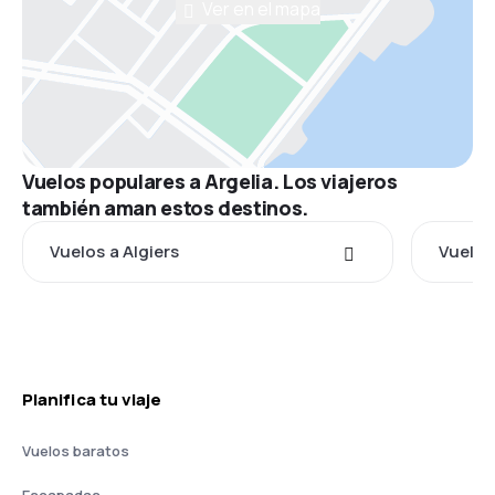
Ver en el mapa
Vuelos populares a Argelia. Los viajeros
también aman estos destinos.
Vuelos a Algiers
Vuelos
Planifica tu viaje
Vuelos baratos
Escapadas