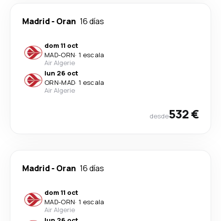
Madrid
-
Oran
16 días
dom 11 oct
MAD
-
ORN
·
1 escala
Air Algerie
lun 26 oct
ORN
-
MAD
·
1 escala
Air Algerie
532 €
desde
Madrid
-
Oran
16 días
dom 11 oct
MAD
-
ORN
·
1 escala
Air Algerie
lun 26 oct