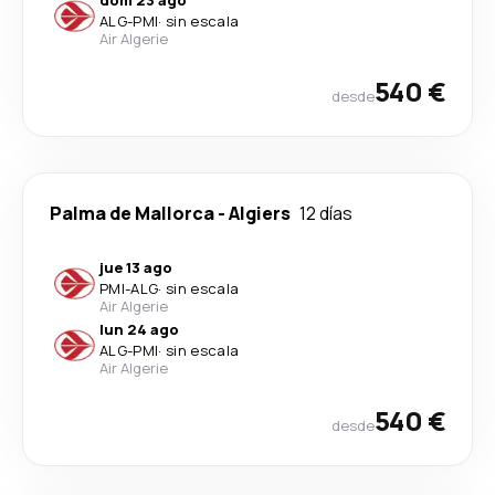
ALG
-
PMI
·
sin escala
Air Algerie
540 €
desde
Palma de Mallorca
-
Algiers
12 días
jue 13 ago
PMI
-
ALG
·
sin escala
Air Algerie
lun 24 ago
ALG
-
PMI
·
sin escala
Air Algerie
540 €
desde