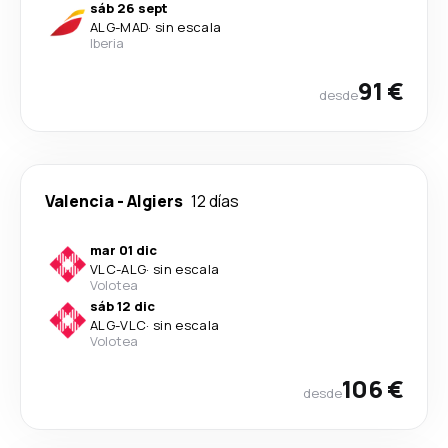
sáb 26 sept
ALG
-
MAD
·
sin escala
Iberia
91 €
desde
Valencia
-
Algiers
12 días
mar 01 dic
VLC
-
ALG
·
sin escala
Volotea
sáb 12 dic
ALG
-
VLC
·
sin escala
Volotea
106 €
desde