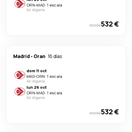
ORN
-
MAD
·
1 escala
Air Algerie
532 €
desde
Madrid
-
Oran
16 días
dom 11 oct
MAD
-
ORN
·
1 escala
Air Algerie
lun 26 oct
ORN
-
MAD
·
1 escala
Air Algerie
532 €
desde