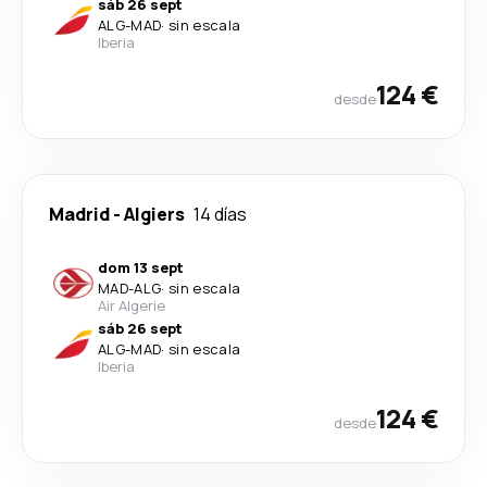
sáb 26 sept
ALG
-
MAD
·
sin escala
Iberia
124 €
desde
Madrid
-
Algiers
14 días
dom 13 sept
MAD
-
ALG
·
sin escala
Air Algerie
sáb 26 sept
ALG
-
MAD
·
sin escala
Iberia
124 €
desde