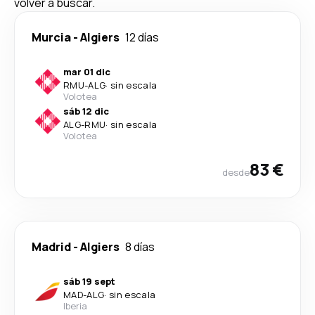
volver a buscar.
Murcia
-
Algiers
12 días
mar 01 dic
RMU
-
ALG
·
sin escala
Volotea
sáb 12 dic
ALG
-
RMU
·
sin escala
Volotea
83 €
desde
Madrid
-
Algiers
8 días
sáb 19 sept
MAD
-
ALG
·
sin escala
Iberia