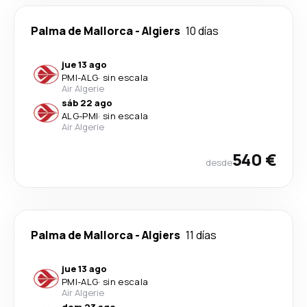
Palma de Mallorca
-
Algiers
10 días
jue 13 ago
PMI
-
ALG
·
sin escala
Air Algerie
sáb 22 ago
ALG
-
PMI
·
sin escala
Air Algerie
540 €
desde
Palma de Mallorca
-
Algiers
11 días
jue 13 ago
PMI
-
ALG
·
sin escala
Air Algerie
dom 23 ago