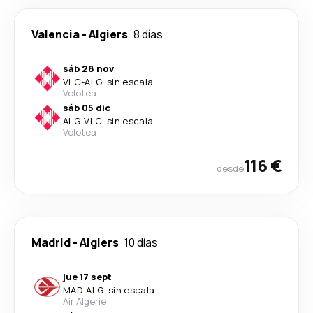
Valencia
-
Algiers
8 días
sáb 28 nov
VLC
-
ALG
·
sin escala
Volotea
sáb 05 dic
ALG
-
VLC
·
sin escala
Volotea
116 €
desde
Madrid
-
Algiers
10 días
jue 17 sept
MAD
-
ALG
·
sin escala
Air Algerie