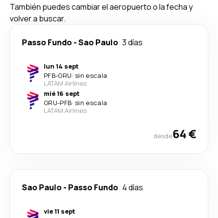
También puedes cambiar el aeropuerto o la fecha y
volver a buscar.
Passo Fundo
-
Sao Paulo
3 días
lun 14 sept
PFB
-
GRU
·
sin escala
LATAM Airlines
mié 16 sept
GRU
-
PFB
·
sin escala
LATAM Airlines
64 €
desde
Sao Paulo
-
Passo Fundo
4 días
vie 11 sept