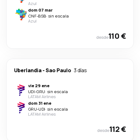
Azul
dom 07 mar
CNF
-
BSB
·
sin escala
Azul
110 €
desde
Uberlandia
-
Sao Paulo
3 días
vie 29 ene
UDI
-
GRU
·
sin escala
LATAM Airlines
dom 31 ene
GRU
-
UDI
·
sin escala
LATAM Airlines
112 €
desde