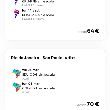
GRU
-
PFB
·
sin escala
LATAM Airlines
lun 14 sept
PFB
-
GRU
·
sin escala
LATAM Airlines
64 €
desde
Río de Janeiro
-
Sao Paulo
4 días
vie 05 mar
SDU
-
CGH
·
sin escala
Azul
lun 08 mar
CGH
-
SDU
·
sin escala
Azul
70 €
desde