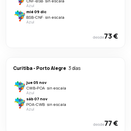
CNF
-
BSB
·
sin escala
Azul
mié 09 dic
BSB
-
CNF
·
sin escala
Azul
73 €
desde
Curitiba
-
Porto Alegre
3 días
jue 05 nov
CWB
-
POA
·
sin escala
Azul
sáb 07 nov
POA
-
CWB
·
sin escala
Azul
77 €
desde