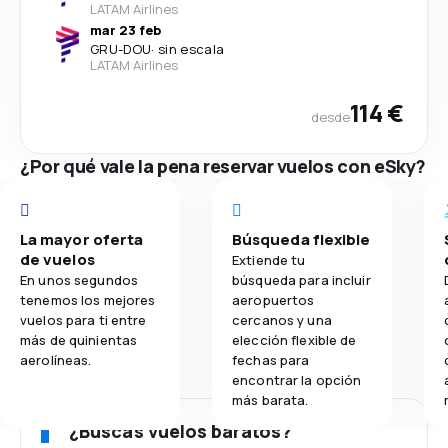
LATAM Airlines
mar 23 feb
GRU
-
DOU
·
sin escala
LATAM Airlines
114 €
desde
¿Por qué vale la pena reservar vuelos con eSky?
La mayor oferta
Búsqueda flexible
de vuelos
Extiende tu
En unos segundos
búsqueda para incluir
tenemos los mejores
aeropuertos
vuelos para ti entre
cercanos y una
más de quinientas
elección flexible de
aerolíneas.
fechas para
encontrar la opción
más barata.
¿Buscas vuelos baratos?