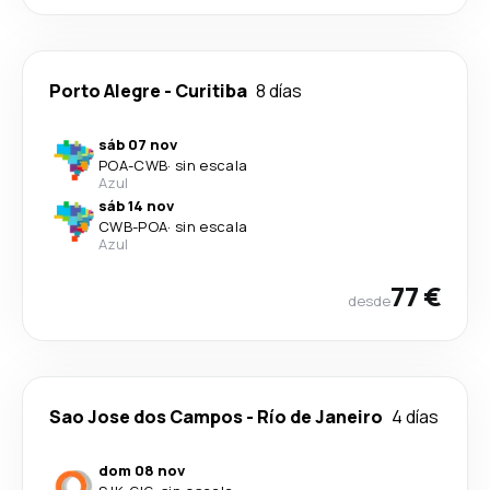
Porto Alegre
-
Curitiba
8 días
sáb 07 nov
POA
-
CWB
·
sin escala
Azul
sáb 14 nov
CWB
-
POA
·
sin escala
Azul
77 €
desde
Sao Jose dos Campos
-
Río de Janeiro
4 días
dom 08 nov