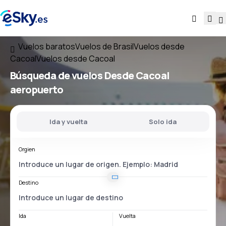
Vuelos baratos
Vuelos de Brasil
Vuelos desde
Cacoal
Vuelos desde Cacoal
Búsqueda de vuelos
Desde
Cacoal
aeropuerto
Ida y vuelta
Solo ida
Orgien
Destino
Ida
Vuelta