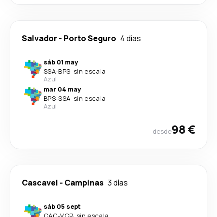
Salvador
-
Porto Seguro
4 días
sáb 01 may
SSA
-
BPS
·
sin escala
Azul
mar 04 may
BPS
-
SSA
·
sin escala
Azul
98 €
desde
Cascavel
-
Campinas
3 días
sáb 05 sept
CAC
-
VCP
·
sin escala