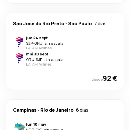
Sao Jose do Rio Preto
-
Sao Paulo
7 días
jue 24 sept
SJP
-
GRU
·
sin escala
LATAM Airlines
mié 30 sept
GRU
-
SJP
·
sin escala
LATAM Airlines
92 €
desde
Campinas
-
Río de Janeiro
6 días
lun 10 may
VCP
-
GIG
·
sin escala