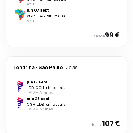
Azul
lun 07 sept
VCP
-
CAC
·
sin escala
Azul
99 €
desde
Londrina
-
Sao Paulo
7 días
jue 17 sept
LDB
-
CGH
·
sin escala
LATAM Airlines
mié 23 sept
CGH
-
LDB
·
sin escala
LATAM Airlines
107 €
desde