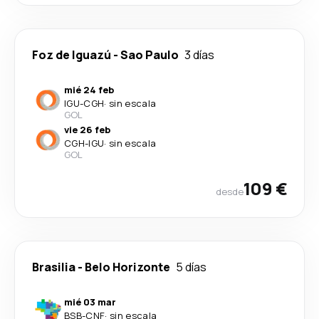
Foz de Iguazú
-
Sao Paulo
3 días
mié 24 feb
IGU
-
CGH
·
sin escala
GOL
vie 26 feb
CGH
-
IGU
·
sin escala
GOL
109 €
desde
Brasilia
-
Belo Horizonte
5 días
mié 03 mar
BSB
-
CNF
·
sin escala