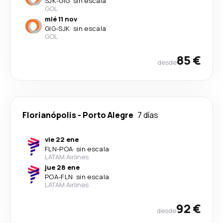
SJK
-
GIG
·
sin escala
GOL
mié 11 nov
GIG
-
SJK
·
sin escala
GOL
85 €
desde
Florianópolis
-
Porto Alegre
7 días
vie 22 ene
FLN
-
POA
·
sin escala
LATAM Airlines
jue 28 ene
POA
-
FLN
·
sin escala
LATAM Airlines
92 €
desde