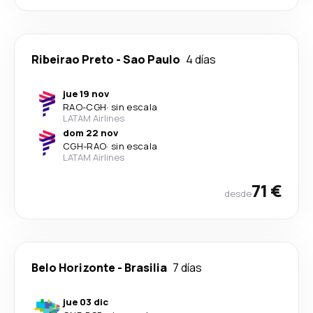
Ribeirao Preto
-
Sao Paulo
4 días
jue 19 nov
RAO
-
CGH
·
sin escala
LATAM Airlines
dom 22 nov
CGH
-
RAO
·
sin escala
LATAM Airlines
71 €
desde
Belo Horizonte
-
Brasilia
7 días
jue 03 dic