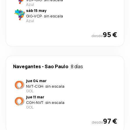
Azul
sáb 15 may
GIG
-
VCP
·
sin escala
Azul
95 €
desde
Navegantes
-
Sao Paulo
8 días
jue 04 mar
NVT
-
CGH
·
sin escala
GOL
jue 11 mar
CGH
-
NVT
·
sin escala
GOL
97 €
desde