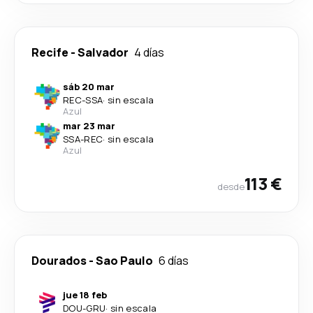
Recife
-
Salvador
4 días
sáb 20 mar
REC
-
SSA
·
sin escala
Azul
mar 23 mar
SSA
-
REC
·
sin escala
Azul
113 €
desde
Dourados
-
Sao Paulo
6 días
jue 18 feb
DOU
-
GRU
·
sin escala